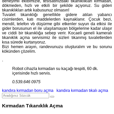
deneyimli ekibimizle, tesisatınızdaki tıkanıklıkları kırmadan,
dökmeden, hızlı ve etkili bir şekilde açıyoruz. Su gideri
tıkanıklıkları artık kabusunuz olmasın!
Tuvalet tıkanıklığı genellikle gidere atılan yabancı
cisimlerden, katı maddelerden kaynaklanır. Çocuk bezi,
mendil, telefon vb düşürme gibi etkenler suyun da etkisi ile
gider borusunun el ile ulaşılamayan bölgelerine kadar ulaşır
ve ciddi bir tıkanıklığa sebep verir. Kocaeli geneli kameralı
tıkanıklık açma servisimiz ile sizleri tıkanmış tuvaletlerden
kısa sürede kurtarıyoruz.
Bizi hemen arayın, randevunuzu oluşturalım ve bu sorunu
kökünden çözelim.
.
Robot cihazla kırmadan su kaçağı tespiti, 60 dk.
içerisinde hızlı servis.
0.539.646 0975
kandıra kırmadan boru açma
kandıra kırmadan tıkalı açma
Kırmadan Tıkanıklık Açma