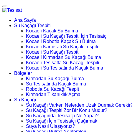
Ana Sayfa
Su Kaçağı Tespiti
Kocaeli Kaçak Su Bulma
Kocaeli Su Kaçağı Tespiti İçin Tesisatçı
Kocaeli Robotla Kaçak Su Bulma
Kocaeli Kameralı Su Kaçak Tespiti
Kocaeli Su Kaçağı Tespiti
Kocaeli Kırmadan Su Kaçağı Bulma
Kocaeli Tesisatta Su Kaçağı Tespiti
Kocaeli Su Tesisatında Kaçak Bulma
Bölgeler
Kırmadan Su Kaçağı Bulma
Su Tesisatında Kaçak Bulma
Robotla Su Kaçağı Tespit
Kırmadan Tıkanıklık Açma
Su Kaçağı
Su Kaçağı Varken Nelerden Uzak Durmak Gerekir
Su Kaçağı Tespiti Zor Bir Konu Mudur?
Su Kaçağında Tesisatçı Ne Yapar?
Su Kaçağı İçin Tesisatçı Çağırmak
Suya Nasıl Ulaşıyoruz?
Su Kaçağı Bulma Yöntemleri