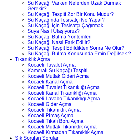
Su Kaçağı Varken Nelerden Uzak Durmak
Gerekir?
Su Kaçağı Tespiti Zor Bir Konu Mudur?
Su Kaçağında Tesisatçı Ne Yapar?
Su Kaçağı İçin Tesisatçı Çağırmak
Suya Nasıl Ulaşıyoruz?
Su Kaçağı Bulma Yöntemleri
Su Kaçağı Nasıl Fark Edilir?
Su Kaçağı Tespit Edildikten Sonra Ne Olur?
Su Kaçağı Bulma Konusunda Emin Değilsek ?
Tıkanıklık Açma
Kocaeli Tuvalet Açma
Kameralı Su Kaçağı Tespiti
Kocaeli Mutfak Gideri Açma
Kocaeli Kanal Açma
Kocaeli Tuvalet Tıkanıklığı Açma
Kocaeli Kanal Tıkanıklığı Açma
Kocaeli Lavabo Tıkanıklığı Açma
Kocaeli Gider Açma
Kocaeli Tıkanıklık Açma
Kocaeli Pimaş Açma
Kocaeli Tıkalı Boru Açma
Kocaeli Mutfak Tıkanıklık Açma
Kocaeli Kırmadan Tıkanıklık Açma
Sık Sorulan Sorular