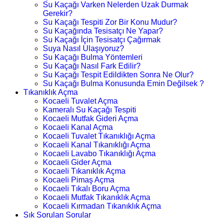
Su Kaçağı Varken Nelerden Uzak Durmak
Gerekir?
Su Kaçağı Tespiti Zor Bir Konu Mudur?
Su Kaçağında Tesisatçı Ne Yapar?
Su Kaçağı İçin Tesisatçı Çağırmak
Suya Nasıl Ulaşıyoruz?
Su Kaçağı Bulma Yöntemleri
Su Kaçağı Nasıl Fark Edilir?
Su Kaçağı Tespit Edildikten Sonra Ne Olur?
Su Kaçağı Bulma Konusunda Emin Değilsek ?
Tıkanıklık Açma
Kocaeli Tuvalet Açma
Kameralı Su Kaçağı Tespiti
Kocaeli Mutfak Gideri Açma
Kocaeli Kanal Açma
Kocaeli Tuvalet Tıkanıklığı Açma
Kocaeli Kanal Tıkanıklığı Açma
Kocaeli Lavabo Tıkanıklığı Açma
Kocaeli Gider Açma
Kocaeli Tıkanıklık Açma
Kocaeli Pimaş Açma
Kocaeli Tıkalı Boru Açma
Kocaeli Mutfak Tıkanıklık Açma
Kocaeli Kırmadan Tıkanıklık Açma
Sık Sorulan Sorular