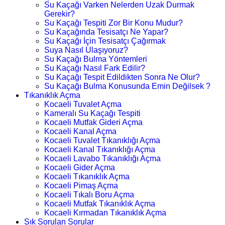
Su Kaçağı Varken Nelerden Uzak Durmak
Gerekir?
Su Kaçağı Tespiti Zor Bir Konu Mudur?
Su Kaçağında Tesisatçı Ne Yapar?
Su Kaçağı İçin Tesisatçı Çağırmak
Suya Nasıl Ulaşıyoruz?
Su Kaçağı Bulma Yöntemleri
Su Kaçağı Nasıl Fark Edilir?
Su Kaçağı Tespit Edildikten Sonra Ne Olur?
Su Kaçağı Bulma Konusunda Emin Değilsek ?
Tıkanıklık Açma
Kocaeli Tuvalet Açma
Kameralı Su Kaçağı Tespiti
Kocaeli Mutfak Gideri Açma
Kocaeli Kanal Açma
Kocaeli Tuvalet Tıkanıklığı Açma
Kocaeli Kanal Tıkanıklığı Açma
Kocaeli Lavabo Tıkanıklığı Açma
Kocaeli Gider Açma
Kocaeli Tıkanıklık Açma
Kocaeli Pimaş Açma
Kocaeli Tıkalı Boru Açma
Kocaeli Mutfak Tıkanıklık Açma
Kocaeli Kırmadan Tıkanıklık Açma
Sık Sorulan Sorular