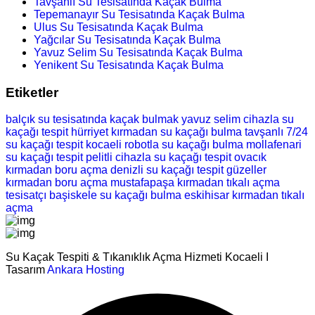
Tavşanlı Su Tesisatında Kaçak Bulma
Tepemanayır Su Tesisatında Kaçak Bulma
Ulus Su Tesisatında Kaçak Bulma
Yağcılar Su Tesisatında Kaçak Bulma
Yavuz Selim Su Tesisatında Kaçak Bulma
Yenikent Su Tesisatında Kaçak Bulma
Etiketler
balçık su tesisatında kaçak bulmak
yavuz selim cihazla su
kaçağı tespit
hürriyet kırmadan su kaçağı bulma
tavşanlı 7/24
su kaçağı tespit
kocaeli robotla su kaçağı bulma
mollafenari
su kaçağı tespit
pelitli cihazla su kaçağı tespit
ovacık
kırmadan boru açma
denizli su kaçağı tespit
güzeller
kırmadan boru açma
mustafapaşa kırmadan tıkalı açma
tesisatçı
başiskele su kaçağı bulma
eskihisar kırmadan tıkalı
açma
Su Kaçak Tespiti & Tıkanıklık Açma Hizmeti Kocaeli I
Tasarım
Ankara Hosting