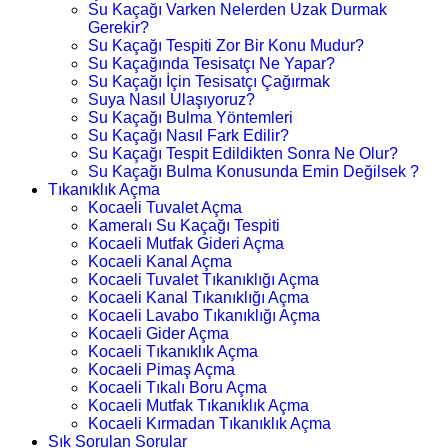
Su Kaçağı Varken Nelerden Uzak Durmak
Gerekir?
Su Kaçağı Tespiti Zor Bir Konu Mudur?
Su Kaçağında Tesisatçı Ne Yapar?
Su Kaçağı İçin Tesisatçı Çağırmak
Suya Nasıl Ulaşıyoruz?
Su Kaçağı Bulma Yöntemleri
Su Kaçağı Nasıl Fark Edilir?
Su Kaçağı Tespit Edildikten Sonra Ne Olur?
Su Kaçağı Bulma Konusunda Emin Değilsek ?
Tıkanıklık Açma
Kocaeli Tuvalet Açma
Kameralı Su Kaçağı Tespiti
Kocaeli Mutfak Gideri Açma
Kocaeli Kanal Açma
Kocaeli Tuvalet Tıkanıklığı Açma
Kocaeli Kanal Tıkanıklığı Açma
Kocaeli Lavabo Tıkanıklığı Açma
Kocaeli Gider Açma
Kocaeli Tıkanıklık Açma
Kocaeli Pimaş Açma
Kocaeli Tıkalı Boru Açma
Kocaeli Mutfak Tıkanıklık Açma
Kocaeli Kırmadan Tıkanıklık Açma
Sık Sorulan Sorular