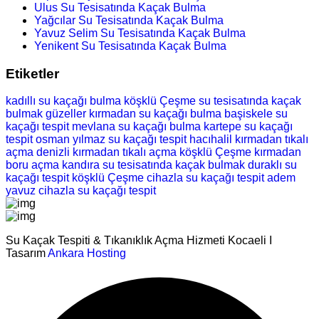
Ulus Su Tesisatında Kaçak Bulma
Yağcılar Su Tesisatında Kaçak Bulma
Yavuz Selim Su Tesisatında Kaçak Bulma
Yenikent Su Tesisatında Kaçak Bulma
Etiketler
kadıllı su kaçağı bulma
köşklü Çeşme su tesisatında kaçak
bulmak
güzeller kırmadan su kaçağı bulma
başiskele su
kaçağı tespit
mevlana su kaçağı bulma
kartepe su kaçağı
tespit
osman yılmaz su kaçağı tespit
hacıhalil kırmadan tıkalı
açma
denizli kırmadan tıkalı açma
köşklü Çeşme kırmadan
boru açma
kandıra su tesisatında kaçak bulmak
duraklı su
kaçağı tespit
köşklü Çeşme cihazla su kaçağı tespit
adem
yavuz cihazla su kaçağı tespit
Su Kaçak Tespiti & Tıkanıklık Açma Hizmeti Kocaeli I
Tasarım
Ankara Hosting