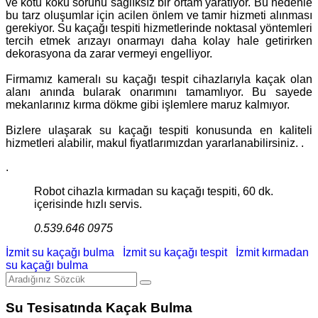
ve kötü koku sorunu sağlıksız bir ortam yaratıyor. Bu nedenle
bu tarz oluşumlar için acilen önlem ve tamir hizmeti alınması
gerekiyor. Su kaçağı tespiti hizmetlerinde noktasal yöntemleri
tercih etmek arızayı onarmayı daha kolay hale getirirken
dekorasyona da zarar vermeyi engelliyor.
Firmamız kameralı su kaçağı tespit cihazlarıyla kaçak olan
alanı anında bularak onarımını tamamlıyor. Bu sayede
mekanlarınız kırma dökme gibi işlemlere maruz kalmıyor.
Bizlere ulaşarak su kaçağı tespiti konusunda en kaliteli
hizmetleri alabilir, makul fiyatlarımızdan yararlanabilirsiniz. .
.
Robot cihazla kırmadan su kaçağı tespiti, 60 dk.
içerisinde hızlı servis.
0.539.646 0975
İzmit su kaçağı bulma
İzmit su kaçağı tespit
İzmit kırmadan
su kaçağı bulma
Su Tesisatında Kaçak Bulma