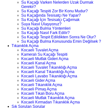
Su Kaçağı Varken Nelerden Uzak Durmak
Gerekir?
Su Kaçağı Tespiti Zor Bir Konu Mudur?
Su Kaçağında Tesisatçı Ne Yapar?
Su Kaçağı İçin Tesisatçı Çağırmak
Suya Nasıl Ulaşıyoruz?
Su Kaçağı Bulma Yöntemleri
Su Kaçağı Nasıl Fark Edilir?
Su Kaçağı Tespit Edildikten Sonra Ne Olur?
Su Kaçağı Bulma Konusunda Emin Değilsek ?
Tıkanıklık Açma
Kocaeli Tuvalet Açma
Kameralı Su Kaçağı Tespiti
Kocaeli Mutfak Gideri Açma
Kocaeli Kanal Açma
Kocaeli Tuvalet Tıkanıklığı Açma
Kocaeli Kanal Tıkanıklığı Açma
Kocaeli Lavabo Tıkanıklığı Açma
Kocaeli Gider Açma
Kocaeli Tıkanıklık Açma
Kocaeli Pimaş Açma
Kocaeli Tıkalı Boru Açma
Kocaeli Mutfak Tıkanıklık Açma
Kocaeli Kırmadan Tıkanıklık Açma
Sık Sorulan Sorular