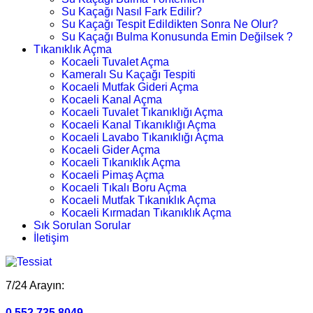
Su Kaçağı Nasıl Fark Edilir?
Su Kaçağı Tespit Edildikten Sonra Ne Olur?
Su Kaçağı Bulma Konusunda Emin Değilsek ?
Tıkanıklık Açma
Kocaeli Tuvalet Açma
Kameralı Su Kaçağı Tespiti
Kocaeli Mutfak Gideri Açma
Kocaeli Kanal Açma
Kocaeli Tuvalet Tıkanıklığı Açma
Kocaeli Kanal Tıkanıklığı Açma
Kocaeli Lavabo Tıkanıklığı Açma
Kocaeli Gider Açma
Kocaeli Tıkanıklık Açma
Kocaeli Pimaş Açma
Kocaeli Tıkalı Boru Açma
Kocaeli Mutfak Tıkanıklık Açma
Kocaeli Kırmadan Tıkanıklık Açma
Sık Sorulan Sorular
İletişim
7/24 Arayın:
0.552.735 8049