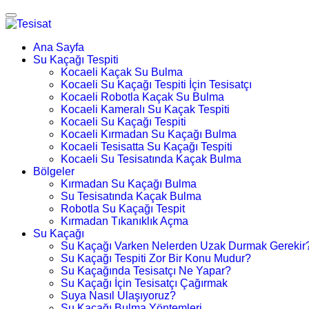
Ana Sayfa
Su Kaçağı Tespiti
Kocaeli Kaçak Su Bulma
Kocaeli Su Kaçağı Tespiti İçin Tesisatçı
Kocaeli Robotla Kaçak Su Bulma
Kocaeli Kameralı Su Kaçak Tespiti
Kocaeli Su Kaçağı Tespiti
Kocaeli Kırmadan Su Kaçağı Bulma
Kocaeli Tesisatta Su Kaçağı Tespiti
Kocaeli Su Tesisatında Kaçak Bulma
Bölgeler
Kırmadan Su Kaçağı Bulma
Su Tesisatında Kaçak Bulma
Robotla Su Kaçağı Tespit
Kırmadan Tıkanıklık Açma
Su Kaçağı
Su Kaçağı Varken Nelerden Uzak Durmak Gerekir
Su Kaçağı Tespiti Zor Bir Konu Mudur?
Su Kaçağında Tesisatçı Ne Yapar?
Su Kaçağı İçin Tesisatçı Çağırmak
Suya Nasıl Ulaşıyoruz?
Su Kaçağı Bulma Yöntemleri