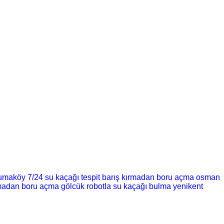
umaköy 7/24 su kaçağı tespit
barış kırmadan boru açma
osman
rmadan boru açma
gölcük robotla su kaçağı bulma
yenikent