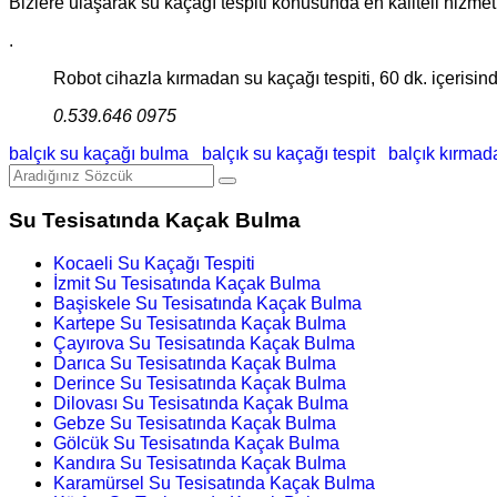
Bizlere ulaşarak su kaçağı tespiti konusunda en kaliteli hizmetler
.
Robot cihazla kırmadan su kaçağı tespiti, 60 dk. içerisinde
0.539.646 0975
balçık su kaçağı bulma
balçık su kaçağı tespit
balçık kırma
Su Tesisatında Kaçak Bulma
Kocaeli Su Kaçağı Tespiti
İzmit Su Tesisatında Kaçak Bulma
Başiskele Su Tesisatında Kaçak Bulma
Kartepe Su Tesisatında Kaçak Bulma
Çayırova Su Tesisatında Kaçak Bulma
Darıca Su Tesisatında Kaçak Bulma
Derince Su Tesisatında Kaçak Bulma
Dilovası Su Tesisatında Kaçak Bulma
Gebze Su Tesisatında Kaçak Bulma
Gölcük Su Tesisatında Kaçak Bulma
Kandıra Su Tesisatında Kaçak Bulma
Karamürsel Su Tesisatında Kaçak Bulma