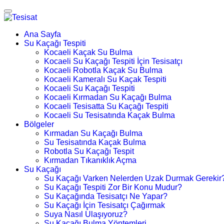
Ana Sayfa
Su Kaçağı Tespiti
Kocaeli Kaçak Su Bulma
Kocaeli Su Kaçağı Tespiti İçin Tesisatçı
Kocaeli Robotla Kaçak Su Bulma
Kocaeli Kameralı Su Kaçak Tespiti
Kocaeli Su Kaçağı Tespiti
Kocaeli Kırmadan Su Kaçağı Bulma
Kocaeli Tesisatta Su Kaçağı Tespiti
Kocaeli Su Tesisatında Kaçak Bulma
Bölgeler
Kırmadan Su Kaçağı Bulma
Su Tesisatında Kaçak Bulma
Robotla Su Kaçağı Tespit
Kırmadan Tıkanıklık Açma
Su Kaçağı
Su Kaçağı Varken Nelerden Uzak Durmak Gerekir
Su Kaçağı Tespiti Zor Bir Konu Mudur?
Su Kaçağında Tesisatçı Ne Yapar?
Su Kaçağı İçin Tesisatçı Çağırmak
Suya Nasıl Ulaşıyoruz?
Su Kaçağı Bulma Yöntemleri