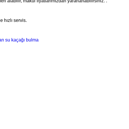
i alabilir, makul fiyatlarımızdan yararlanabilirsiniz. .
 hızlı servis.
dan su kaçağı bulma