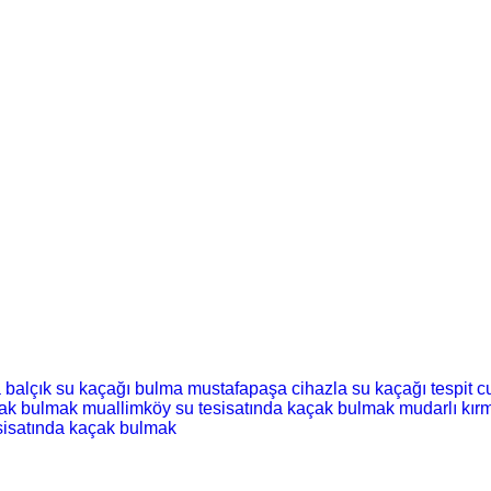
a
balçık su kaçağı bulma
mustafapaşa cihazla su kaçağı tespit
c
çak bulmak
muallimköy su tesisatında kaçak bulmak
mudarlı kı
sisatında kaçak bulmak