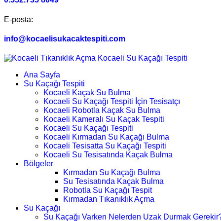
E-posta:
info@kocaelisukacaktespiti.com
Ana Sayfa
Su Kaçağı Tespiti
Kocaeli Kaçak Su Bulma
Kocaeli Su Kaçağı Tespiti İçin Tesisatçı
Kocaeli Robotla Kaçak Su Bulma
Kocaeli Kameralı Su Kaçak Tespiti
Kocaeli Su Kaçağı Tespiti
Kocaeli Kırmadan Su Kaçağı Bulma
Kocaeli Tesisatta Su Kaçağı Tespiti
Kocaeli Su Tesisatında Kaçak Bulma
Bölgeler
Kırmadan Su Kaçağı Bulma
Su Tesisatında Kaçak Bulma
Robotla Su Kaçağı Tespit
Kırmadan Tıkanıklık Açma
Su Kaçağı
Su Kaçağı Varken Nelerden Uzak Durmak Gerekir