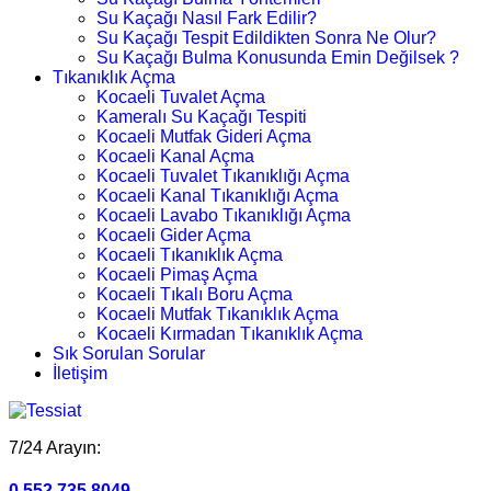
Su Kaçağı Nasıl Fark Edilir?
Su Kaçağı Tespit Edildikten Sonra Ne Olur?
Su Kaçağı Bulma Konusunda Emin Değilsek ?
Tıkanıklık Açma
Kocaeli Tuvalet Açma
Kameralı Su Kaçağı Tespiti
Kocaeli Mutfak Gideri Açma
Kocaeli Kanal Açma
Kocaeli Tuvalet Tıkanıklığı Açma
Kocaeli Kanal Tıkanıklığı Açma
Kocaeli Lavabo Tıkanıklığı Açma
Kocaeli Gider Açma
Kocaeli Tıkanıklık Açma
Kocaeli Pimaş Açma
Kocaeli Tıkalı Boru Açma
Kocaeli Mutfak Tıkanıklık Açma
Kocaeli Kırmadan Tıkanıklık Açma
Sık Sorulan Sorular
İletişim
7/24 Arayın:
0.552.735 8049