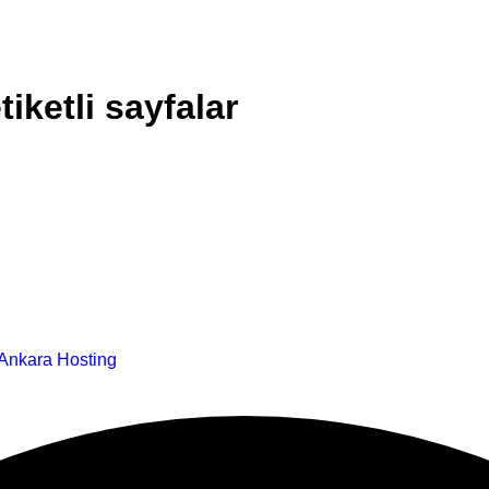
iketli sayfalar
Ankara Hosting