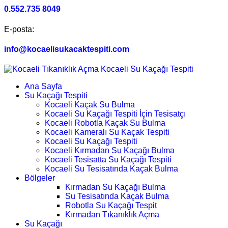
0.552.735 8049
E-posta:
info@kocaelisukacaktespiti.com
Ana Sayfa
Su Kaçağı Tespiti
Kocaeli Kaçak Su Bulma
Kocaeli Su Kaçağı Tespiti İçin Tesisatçı
Kocaeli Robotla Kaçak Su Bulma
Kocaeli Kameralı Su Kaçak Tespiti
Kocaeli Su Kaçağı Tespiti
Kocaeli Kırmadan Su Kaçağı Bulma
Kocaeli Tesisatta Su Kaçağı Tespiti
Kocaeli Su Tesisatında Kaçak Bulma
Bölgeler
Kırmadan Su Kaçağı Bulma
Su Tesisatında Kaçak Bulma
Robotla Su Kaçağı Tespit
Kırmadan Tıkanıklık Açma
Su Kaçağı