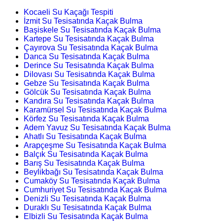
Kocaeli Su Kaçağı Tespiti
İzmit Su Tesisatında Kaçak Bulma
Başiskele Su Tesisatında Kaçak Bulma
Kartepe Su Tesisatında Kaçak Bulma
Çayırova Su Tesisatında Kaçak Bulma
Darıca Su Tesisatında Kaçak Bulma
Derince Su Tesisatında Kaçak Bulma
Dilovası Su Tesisatında Kaçak Bulma
Gebze Su Tesisatında Kaçak Bulma
Gölcük Su Tesisatında Kaçak Bulma
Kandıra Su Tesisatında Kaçak Bulma
Karamürsel Su Tesisatında Kaçak Bulma
Körfez Su Tesisatında Kaçak Bulma
Adem Yavuz Su Tesisatında Kaçak Bulma
Ahatlı Su Tesisatında Kaçak Bulma
Arapçeşme Su Tesisatında Kaçak Bulma
Balçık Su Tesisatında Kaçak Bulma
Barış Su Tesisatında Kaçak Bulma
Beylikbağı Su Tesisatında Kaçak Bulma
Cumaköy Su Tesisatında Kaçak Bulma
Cumhuriyet Su Tesisatında Kaçak Bulma
Denizli Su Tesisatında Kaçak Bulma
Duraklı Su Tesisatında Kaçak Bulma
Elbizli Su Tesisatında Kaçak Bulma