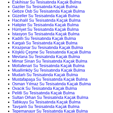
Eskihisar Su Tesisatında Kaçak Bulma
Gaziler Su Tesisatında Kaçak Bulma
Gebze Osb Su Tesisatında Kaçak Bulma
Güzeller Su Tesisatında Kaçak Bulma
Hacıhalil Su Tesisatında Kaçak Bulma
Hatipler Su Tesisatında Kaçak Bulma
Hürriyet Su Tesisatında Kaçak Bulma
İstasyon Su Tesisatında Kaçak Bulma
Kadıllı Su Tesisatında Kaçak Bulma
Kargalı Su Tesisatında Kaçak Bulma
Kirazpınar Su Tesisatında Kaçak Bulma
Köşklü Çeşme Su Tesisatında Kaçak Bulma
Mevlana Su Tesisatında Kaçak Bulma
Mimar Sinan Su Tesisatında Kaçak Bulma
Mollafenari Su Tesisatında Kaçak Bulma
Muallimköy Su Tesisatında Kaçak Bulma
Mudarlı Su Tesisatında Kaçak Bulma
Mustafapaşa Su Tesisatında Kaçak Bulma
Osman Yılmaz Su Tesisatında Kaçak Bulma
Ovacık Su Tesisatında Kaçak Bulma
Pelitli Su Tesisatında Kaçak Bulma
Sultan Orhan Su Tesisatında Kaçak Bulma
Tatlıkuyu Su Tesisatında Kaçak Bulma
Tavşanlı Su Tesisatında Kaçak Bulma
Tepemanayır Su Tesisatında Kaçak Bulma