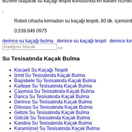
Bizlere ulaşarak su kaçağı tespiti konusunda en kaliteli hizmetler
.
Robot cihazla kırmadan su kaçağı tespiti, 60 dk. içerisinde
0.539.646 0975
derince su kaçağı bulma
derince su kaçağı tespit
derince k
Su Tesisatında Kaçak Bulma
Kocaeli Su Kaçağı Tespiti
İzmit Su Tesisatında Kaçak Bulma
Başiskele Su Tesisatında Kaçak Bulma
Kartepe Su Tesisatında Kaçak Bulma
Çayırova Su Tesisatında Kaçak Bulma
Darıca Su Tesisatında Kaçak Bulma
Derince Su Tesisatında Kaçak Bulma
Dilovası Su Tesisatında Kaçak Bulma
Gebze Su Tesisatında Kaçak Bulma
Gölcük Su Tesisatında Kaçak Bulma
Kandıra Su Tesisatında Kaçak Bulma
Karamürsel Su Tesisatında Kaçak Bulma