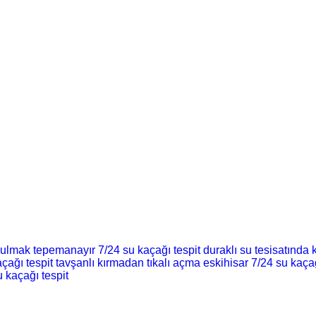
bulmak
tepemanayır 7/24 su kaçağı tespit
duraklı su tesisatında
çağı tespit
tavşanlı kırmadan tıkalı açma
eskihisar 7/24 su kaçağ
u kaçağı tespit