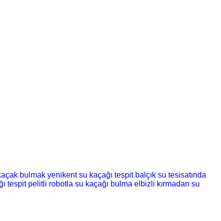
 kaçak bulmak
yenikent su kaçağı tespit
balçık su tesisatında
ı tespit
pelitli robotla su kaçağı bulma
elbizli kırmadan su