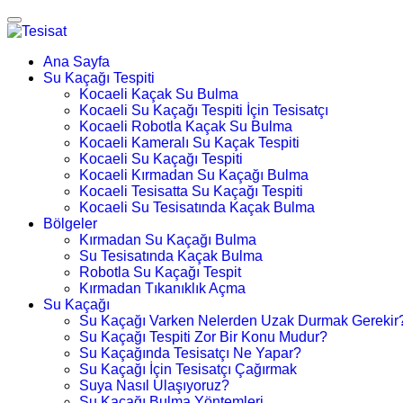
Ana Sayfa
Su Kaçağı Tespiti
Kocaeli Kaçak Su Bulma
Kocaeli Su Kaçağı Tespiti İçin Tesisatçı
Kocaeli Robotla Kaçak Su Bulma
Kocaeli Kameralı Su Kaçak Tespiti
Kocaeli Su Kaçağı Tespiti
Kocaeli Kırmadan Su Kaçağı Bulma
Kocaeli Tesisatta Su Kaçağı Tespiti
Kocaeli Su Tesisatında Kaçak Bulma
Bölgeler
Kırmadan Su Kaçağı Bulma
Su Tesisatında Kaçak Bulma
Robotla Su Kaçağı Tespit
Kırmadan Tıkanıklık Açma
Su Kaçağı
Su Kaçağı Varken Nelerden Uzak Durmak Gerekir
Su Kaçağı Tespiti Zor Bir Konu Mudur?
Su Kaçağında Tesisatçı Ne Yapar?
Su Kaçağı İçin Tesisatçı Çağırmak
Suya Nasıl Ulaşıyoruz?
Su Kaçağı Bulma Yöntemleri