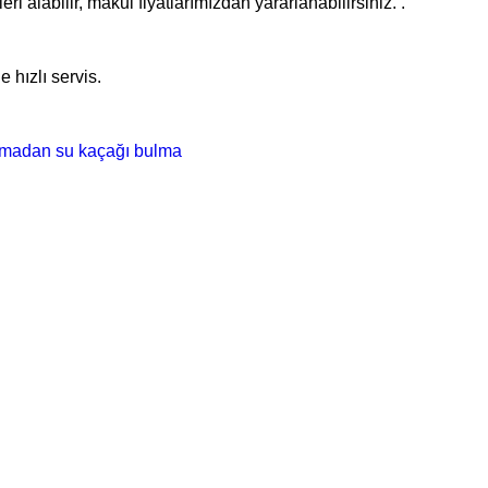
i alabilir, makul fiyatlarımızdan yararlanabilirsiniz. .
 hızlı servis.
ırmadan su kaçağı bulma