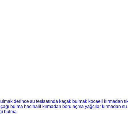
 bulmak
derince su tesisatında kaçak bulmak
kocaeli kırmadan tı
açağı bulma
hacıhalil kırmadan boru açma
yağcılar kırmadan su
ğı bulma