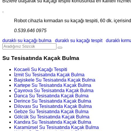
Bizlere ulaşarak su kaçağı tespiti konusunda en kaliteli hizmetler
.
Robot cihazla kırmadan su kaçağı tespiti, 60 dk. içerisinde
0.539.646 0975
duraklı su kaçağı bulma
duraklı su kaçağı tespit
duraklı kır
Su Tesisatında Kaçak Bulma
Kocaeli Su Kaçağı Tespiti
İzmit Su Tesisatında Kaçak Bulma
Başiskele Su Tesisatında Kaçak Bulma
Kartepe Su Tesisatında Kaçak Bulma
Çayırova Su Tesisatında Kaçak Bulma
Darıca Su Tesisatında Kaçak Bulma
Derince Su Tesisatında Kaçak Bulma
Dilovası Su Tesisatında Kaçak Bulma
Gebze Su Tesisatında Kaçak Bulma
Gölcük Su Tesisatında Kaçak Bulma
Kandıra Su Tesisatında Kaçak Bulma
Karamürsel Su Tesisatında Kaçak Bulma