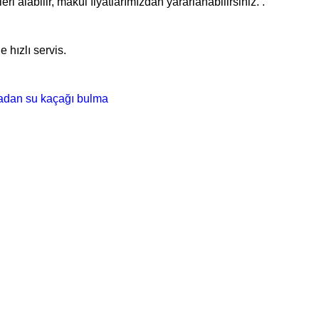
i alabilir, makul fiyatlarımızdan yararlanabilirsiniz. .
 hızlı servis.
madan su kaçağı bulma