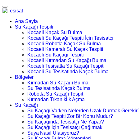
Ana Sayfa
Su Kaçağı Tespiti
Kocaeli Kaçak Su Bulma
Kocaeli Su Kaçağı Tespiti İçin Tesisatçı
Kocaeli Robotla Kaçak Su Bulma
Kocaeli Kameralı Su Kaçak Tespiti
Kocaeli Su Kaçağı Tespiti
Kocaeli Kırmadan Su Kaçağı Bulma
Kocaeli Tesisatta Su Kaçağı Tespiti
Kocaeli Su Tesisatında Kaçak Bulma
Bölgeler
Kırmadan Su Kaçağı Bulma
Su Tesisatında Kaçak Bulma
Robotla Su Kaçağı Tespit
Kırmadan Tıkanıklık Açma
Su Kaçağı
Su Kaçağı Varken Nelerden Uzak Durmak Gerekir
Su Kaçağı Tespiti Zor Bir Konu Mudur?
Su Kaçağında Tesisatçı Ne Yapar?
Su Kaçağı İçin Tesisatçı Çağırmak
Suya Nasıl Ulaşıyoruz?
Su Kaçağı Bulma Yöntemleri