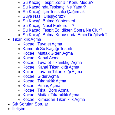
Su Kaçağı Tespiti Zor Bir Konu Mudur?
Su Kaçağında Tesisatçı Ne Yapar?
Su Kaçağı İçin Tesisatçı Çağırmak
Suya Nasıl Ulaşıyoruz?
Su Kaçağı Bulma Yöntemleri
Su Kaçağı Nasıl Fark Edilir?
Su Kaçağı Tespit Edildikten Sonra Ne Olur?
Su Kaçağı Bulma Konusunda Emin Değilsek ?
Tıkanıklık Açma
Kocaeli Tuvalet Açma
Kameralı Su Kaçağı Tespiti
Kocaeli Mutfak Gideri Açma
Kocaeli Kanal Açma
Kocaeli Tuvalet Tıkanıklığı Açma
Kocaeli Kanal Tıkanıklığı Açma
Kocaeli Lavabo Tıkanıklığı Açma
Kocaeli Gider Açma
Kocaeli Tıkanıklık Açma
Kocaeli Pimaş Açma
Kocaeli Tıkalı Boru Açma
Kocaeli Mutfak Tıkanıklık Açma
Kocaeli Kırmadan Tıkanıklık Açma
Sık Sorulan Sorular
İletişim