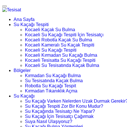
Ana Sayfa
Su Kaçağı Tespiti
Kocaeli Kaçak Su Bulma
Kocaeli Su Kaçağı Tespiti İçin Tesisatçı
Kocaeli Robotla Kaçak Su Bulma
Kocaeli Kameralı Su Kaçak Tespiti
Kocaeli Su Kaçağı Tespiti
Kocaeli Kırmadan Su Kaçağı Bulma
Kocaeli Tesisatta Su Kaçağı Tespiti
Kocaeli Su Tesisatında Kaçak Bulma
Bölgeler
Kırmadan Su Kaçağı Bulma
Su Tesisatında Kaçak Bulma
Robotla Su Kaçağı Tespit
Kırmadan Tıkanıklık Açma
Su Kaçağı
Su Kaçağı Varken Nelerden Uzak Durmak Gerekir
Su Kaçağı Tespiti Zor Bir Konu Mudur?
Su Kaçağında Tesisatçı Ne Yapar?
Su Kaçağı İçin Tesisatçı Çağırmak
Suya Nasıl Ulaşıyoruz?
Su Kaçağı Bulma Yöntemleri