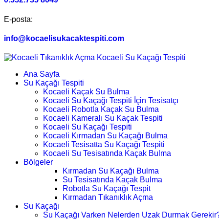
E-posta:
info@kocaelisukacaktespiti.com
Ana Sayfa
Su Kaçağı Tespiti
Kocaeli Kaçak Su Bulma
Kocaeli Su Kaçağı Tespiti İçin Tesisatçı
Kocaeli Robotla Kaçak Su Bulma
Kocaeli Kameralı Su Kaçak Tespiti
Kocaeli Su Kaçağı Tespiti
Kocaeli Kırmadan Su Kaçağı Bulma
Kocaeli Tesisatta Su Kaçağı Tespiti
Kocaeli Su Tesisatında Kaçak Bulma
Bölgeler
Kırmadan Su Kaçağı Bulma
Su Tesisatında Kaçak Bulma
Robotla Su Kaçağı Tespit
Kırmadan Tıkanıklık Açma
Su Kaçağı
Su Kaçağı Varken Nelerden Uzak Durmak Gerekir