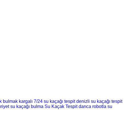
ak bulmak
kargalı 7/24 su kaçağı tespit
denizli su kaçağı tespit
iyet su kaçağı bulma
Su Kaçak Tespit
darıca robotla su