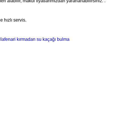
i alabilir, makul fiyatlarımızdan yararlanabilirsiniz. .
 hızlı servis.
lafenari kırmadan su kaçağı bulma