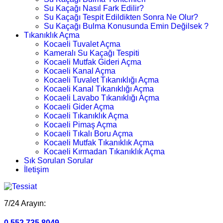
Su Kaçağı Nasıl Fark Edilir?
Su Kaçağı Tespit Edildikten Sonra Ne Olur?
Su Kaçağı Bulma Konusunda Emin Değilsek ?
Tıkanıklık Açma
Kocaeli Tuvalet Açma
Kameralı Su Kaçağı Tespiti
Kocaeli Mutfak Gideri Açma
Kocaeli Kanal Açma
Kocaeli Tuvalet Tıkanıklığı Açma
Kocaeli Kanal Tıkanıklığı Açma
Kocaeli Lavabo Tıkanıklığı Açma
Kocaeli Gider Açma
Kocaeli Tıkanıklık Açma
Kocaeli Pimaş Açma
Kocaeli Tıkalı Boru Açma
Kocaeli Mutfak Tıkanıklık Açma
Kocaeli Kırmadan Tıkanıklık Açma
Sık Sorulan Sorular
İletişim
7/24 Arayın:
0.552.735 8049