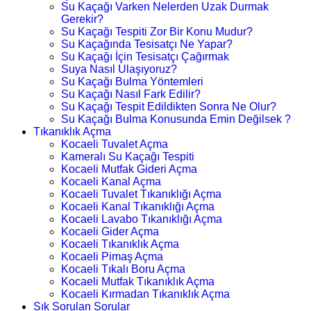
Su Kaçağı Varken Nelerden Uzak Durmak
Gerekir?
Su Kaçağı Tespiti Zor Bir Konu Mudur?
Su Kaçağında Tesisatçı Ne Yapar?
Su Kaçağı İçin Tesisatçı Çağırmak
Suya Nasıl Ulaşıyoruz?
Su Kaçağı Bulma Yöntemleri
Su Kaçağı Nasıl Fark Edilir?
Su Kaçağı Tespit Edildikten Sonra Ne Olur?
Su Kaçağı Bulma Konusunda Emin Değilsek ?
Tıkanıklık Açma
Kocaeli Tuvalet Açma
Kameralı Su Kaçağı Tespiti
Kocaeli Mutfak Gideri Açma
Kocaeli Kanal Açma
Kocaeli Tuvalet Tıkanıklığı Açma
Kocaeli Kanal Tıkanıklığı Açma
Kocaeli Lavabo Tıkanıklığı Açma
Kocaeli Gider Açma
Kocaeli Tıkanıklık Açma
Kocaeli Pimaş Açma
Kocaeli Tıkalı Boru Açma
Kocaeli Mutfak Tıkanıklık Açma
Kocaeli Kırmadan Tıkanıklık Açma
Sık Sorulan Sorular