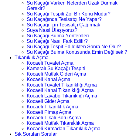
Su Kaçağı Varken Nelerden Uzak Durmak
Gerekir?
Su Kaçağı Tespiti Zor Bir Konu Mudur?
Su Kaçağında Tesisatçı Ne Yapar?
Su Kaçağı İçin Tesisatçı Çağırmak
Suya Nasıl Ulaşıyoruz?
Su Kaçağı Bulma Yöntemleri
Su Kaçağı Nasıl Fark Edilir?
Su Kaçağı Tespit Edildikten Sonra Ne Olur?
Su Kaçağı Bulma Konusunda Emin Değilsek ?
Tıkanıklık Açma
Kocaeli Tuvalet Açma
Kameralı Su Kaçağı Tespiti
Kocaeli Mutfak Gideri Açma
Kocaeli Kanal Açma
Kocaeli Tuvalet Tıkanıklığı Açma
Kocaeli Kanal Tıkanıklığı Açma
Kocaeli Lavabo Tıkanıklığı Açma
Kocaeli Gider Açma
Kocaeli Tıkanıklık Açma
Kocaeli Pimaş Açma
Kocaeli Tıkalı Boru Açma
Kocaeli Mutfak Tıkanıklık Açma
Kocaeli Kırmadan Tıkanıklık Açma
Sık Sorulan Sorular