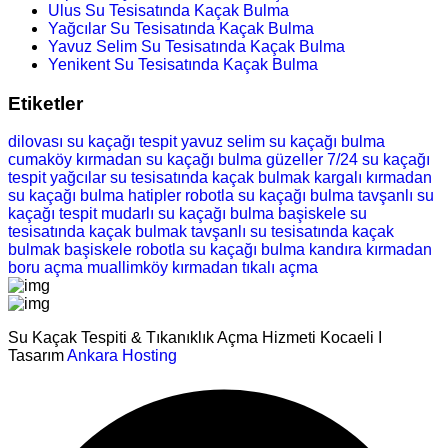
Ulus Su Tesisatında Kaçak Bulma
Yağcılar Su Tesisatında Kaçak Bulma
Yavuz Selim Su Tesisatında Kaçak Bulma
Yenikent Su Tesisatında Kaçak Bulma
Etiketler
dilovası su kaçağı tespit
yavuz selim su kaçağı bulma
cumaköy kırmadan su kaçağı bulma
güzeller 7/24 su kaçağı
tespit
yağcılar su tesisatında kaçak bulmak
kargalı kırmadan
su kaçağı bulma
hatipler robotla su kaçağı bulma
tavşanlı su
kaçağı tespit
mudarlı su kaçağı bulma
başiskele su
tesisatında kaçak bulmak
tavşanlı su tesisatında kaçak
bulmak
başiskele robotla su kaçağı bulma
kandıra kırmadan
boru açma
muallimköy kırmadan tıkalı açma
Su Kaçak Tespiti & Tıkanıklık Açma Hizmeti Kocaeli I
Tasarım
Ankara Hosting