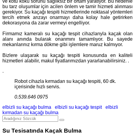
ve kötü koku sorunu sağlıksız bir ortam yaratıyor. Bu nedenle
bu tarz oluşumlar için acilen önlem ve tamir hizmeti alınması
gerekiyor. Su kaçağı tespiti hizmetlerinde noktasal yöntemleri
tercih etmek arızayı onarmayı daha kolay hale getirirken
dekorasyona da zarar vermeyi engelliyor.
Firmamız kameralı su kaçağı tespit cihazlarıyla kaçak olan
alanı anında bularak onarımını tamamlıyor. Bu sayede
mekanlarınız kırma dökme gibi işlemlere maruz kalmıyor.
Bizlere ulaşarak su kaçağı tespiti konusunda en kaliteli
hizmetleri alabilir, makul fiyatlarımızdan yararlanabilirsiniz. .
.
Robot cihazla kırmadan su kaçağı tespiti, 60 dk.
içerisinde hızlı servis.
0.539.646 0975
elbizli su kaçağı bulma
elbizli su kaçağı tespit
elbizli
kırmadan su kaçağı bulma
Su Tesisatında Kaçak Bulma