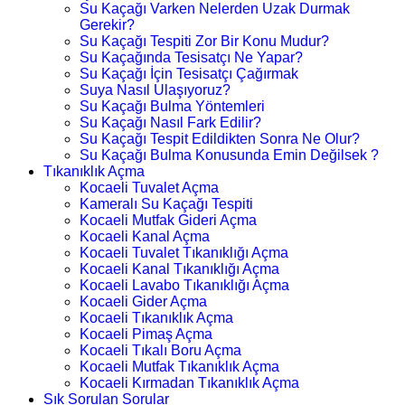
Su Kaçağı Varken Nelerden Uzak Durmak
Gerekir?
Su Kaçağı Tespiti Zor Bir Konu Mudur?
Su Kaçağında Tesisatçı Ne Yapar?
Su Kaçağı İçin Tesisatçı Çağırmak
Suya Nasıl Ulaşıyoruz?
Su Kaçağı Bulma Yöntemleri
Su Kaçağı Nasıl Fark Edilir?
Su Kaçağı Tespit Edildikten Sonra Ne Olur?
Su Kaçağı Bulma Konusunda Emin Değilsek ?
Tıkanıklık Açma
Kocaeli Tuvalet Açma
Kameralı Su Kaçağı Tespiti
Kocaeli Mutfak Gideri Açma
Kocaeli Kanal Açma
Kocaeli Tuvalet Tıkanıklığı Açma
Kocaeli Kanal Tıkanıklığı Açma
Kocaeli Lavabo Tıkanıklığı Açma
Kocaeli Gider Açma
Kocaeli Tıkanıklık Açma
Kocaeli Pimaş Açma
Kocaeli Tıkalı Boru Açma
Kocaeli Mutfak Tıkanıklık Açma
Kocaeli Kırmadan Tıkanıklık Açma
Sık Sorulan Sorular