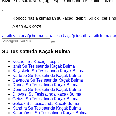
Bizlere ulaşarak su kaçağı tespiti konusunda en kaliteli hizmetler
.
Robot cihazla kırmadan su kaçağı tespiti, 60 dk. içerisinde
0.539.646 0975
ahatlı su kaçağı bulma
ahatlı su kaçağı tespit
ahatlı kırmad
Su Tesisatında Kaçak Bulma
Kocaeli Su Kaçağı Tespiti
İzmit Su Tesisatında Kaçak Bulma
Başiskele Su Tesisatında Kaçak Bulma
Kartepe Su Tesisatında Kaçak Bulma
Çayırova Su Tesisatında Kaçak Bulma
Darıca Su Tesisatında Kaçak Bulma
Derince Su Tesisatında Kaçak Bulma
Dilovası Su Tesisatında Kaçak Bulma
Gebze Su Tesisatında Kaçak Bulma
Gölcük Su Tesisatında Kaçak Bulma
Kandıra Su Tesisatında Kaçak Bulma
Karamürsel Su Tesisatında Kaçak Bulma