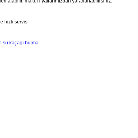
i alabilir, makul fiyatlarımızdan yararlanabilirsiniz. .
 hızlı servis.
an su kaçağı bulma