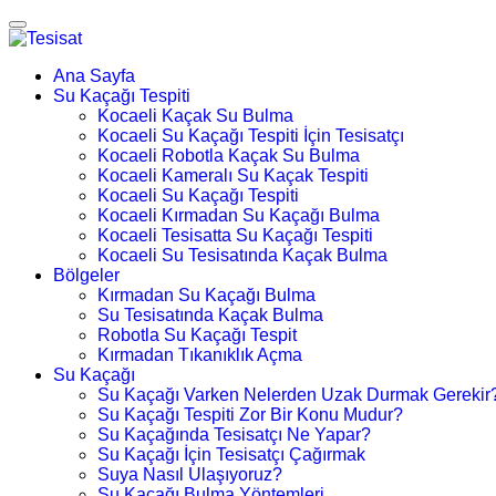
Ana Sayfa
Su Kaçağı Tespiti
Kocaeli Kaçak Su Bulma
Kocaeli Su Kaçağı Tespiti İçin Tesisatçı
Kocaeli Robotla Kaçak Su Bulma
Kocaeli Kameralı Su Kaçak Tespiti
Kocaeli Su Kaçağı Tespiti
Kocaeli Kırmadan Su Kaçağı Bulma
Kocaeli Tesisatta Su Kaçağı Tespiti
Kocaeli Su Tesisatında Kaçak Bulma
Bölgeler
Kırmadan Su Kaçağı Bulma
Su Tesisatında Kaçak Bulma
Robotla Su Kaçağı Tespit
Kırmadan Tıkanıklık Açma
Su Kaçağı
Su Kaçağı Varken Nelerden Uzak Durmak Gerekir
Su Kaçağı Tespiti Zor Bir Konu Mudur?
Su Kaçağında Tesisatçı Ne Yapar?
Su Kaçağı İçin Tesisatçı Çağırmak
Suya Nasıl Ulaşıyoruz?
Su Kaçağı Bulma Yöntemleri