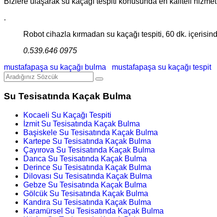
Bizlere ulaşarak su kaçağı tespiti konusunda en kaliteli hizmetler
.
Robot cihazla kırmadan su kaçağı tespiti, 60 dk. içerisinde
0.539.646 0975
mustafapaşa su kaçağı bulma
mustafapaşa su kaçağı tespit
Su Tesisatında Kaçak Bulma
Kocaeli Su Kaçağı Tespiti
İzmit Su Tesisatında Kaçak Bulma
Başiskele Su Tesisatında Kaçak Bulma
Kartepe Su Tesisatında Kaçak Bulma
Çayırova Su Tesisatında Kaçak Bulma
Darıca Su Tesisatında Kaçak Bulma
Derince Su Tesisatında Kaçak Bulma
Dilovası Su Tesisatında Kaçak Bulma
Gebze Su Tesisatında Kaçak Bulma
Gölcük Su Tesisatında Kaçak Bulma
Kandıra Su Tesisatında Kaçak Bulma
Karamürsel Su Tesisatında Kaçak Bulma