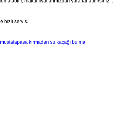
i alabilir, makul fiyatlarımızdan yararlanabilirsiniz. .
 hızlı servis.
mustafapaşa kırmadan su kaçağı bulma