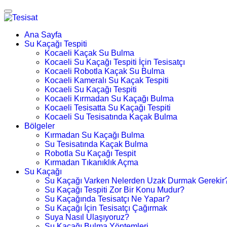
Ana Sayfa
Su Kaçağı Tespiti
Kocaeli Kaçak Su Bulma
Kocaeli Su Kaçağı Tespiti İçin Tesisatçı
Kocaeli Robotla Kaçak Su Bulma
Kocaeli Kameralı Su Kaçak Tespiti
Kocaeli Su Kaçağı Tespiti
Kocaeli Kırmadan Su Kaçağı Bulma
Kocaeli Tesisatta Su Kaçağı Tespiti
Kocaeli Su Tesisatında Kaçak Bulma
Bölgeler
Kırmadan Su Kaçağı Bulma
Su Tesisatında Kaçak Bulma
Robotla Su Kaçağı Tespit
Kırmadan Tıkanıklık Açma
Su Kaçağı
Su Kaçağı Varken Nelerden Uzak Durmak Gerekir
Su Kaçağı Tespiti Zor Bir Konu Mudur?
Su Kaçağında Tesisatçı Ne Yapar?
Su Kaçağı İçin Tesisatçı Çağırmak
Suya Nasıl Ulaşıyoruz?
Su Kaçağı Bulma Yöntemleri