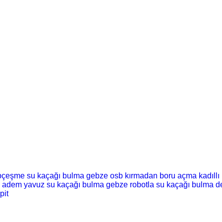
pçeşme su kaçağı bulma
gebze osb kırmadan boru açma
kadıll
adem yavuz su kaçağı bulma
gebze robotla su kaçağı bulma
d
pit