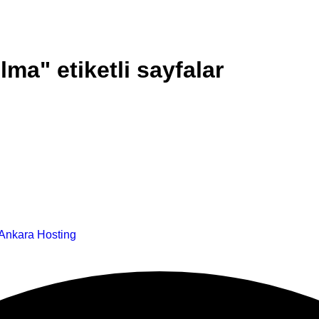
lma" etiketli sayfalar
Ankara Hosting