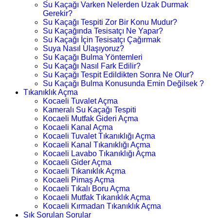
Su Kaçağı Varken Nelerden Uzak Durmak
Gerekir?
Su Kaçağı Tespiti Zor Bir Konu Mudur?
Su Kaçağında Tesisatçı Ne Yapar?
Su Kaçağı İçin Tesisatçı Çağırmak
Suya Nasıl Ulaşıyoruz?
Su Kaçağı Bulma Yöntemleri
Su Kaçağı Nasıl Fark Edilir?
Su Kaçağı Tespit Edildikten Sonra Ne Olur?
Su Kaçağı Bulma Konusunda Emin Değilsek ?
Tıkanıklık Açma
Kocaeli Tuvalet Açma
Kameralı Su Kaçağı Tespiti
Kocaeli Mutfak Gideri Açma
Kocaeli Kanal Açma
Kocaeli Tuvalet Tıkanıklığı Açma
Kocaeli Kanal Tıkanıklığı Açma
Kocaeli Lavabo Tıkanıklığı Açma
Kocaeli Gider Açma
Kocaeli Tıkanıklık Açma
Kocaeli Pimaş Açma
Kocaeli Tıkalı Boru Açma
Kocaeli Mutfak Tıkanıklık Açma
Kocaeli Kırmadan Tıkanıklık Açma
Sık Sorulan Sorular