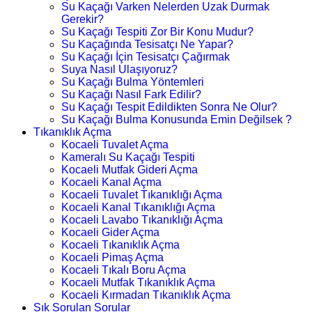
Su Kaçağı Varken Nelerden Uzak Durmak
Gerekir?
Su Kaçağı Tespiti Zor Bir Konu Mudur?
Su Kaçağında Tesisatçı Ne Yapar?
Su Kaçağı İçin Tesisatçı Çağırmak
Suya Nasıl Ulaşıyoruz?
Su Kaçağı Bulma Yöntemleri
Su Kaçağı Nasıl Fark Edilir?
Su Kaçağı Tespit Edildikten Sonra Ne Olur?
Su Kaçağı Bulma Konusunda Emin Değilsek ?
Tıkanıklık Açma
Kocaeli Tuvalet Açma
Kameralı Su Kaçağı Tespiti
Kocaeli Mutfak Gideri Açma
Kocaeli Kanal Açma
Kocaeli Tuvalet Tıkanıklığı Açma
Kocaeli Kanal Tıkanıklığı Açma
Kocaeli Lavabo Tıkanıklığı Açma
Kocaeli Gider Açma
Kocaeli Tıkanıklık Açma
Kocaeli Pimaş Açma
Kocaeli Tıkalı Boru Açma
Kocaeli Mutfak Tıkanıklık Açma
Kocaeli Kırmadan Tıkanıklık Açma
Sık Sorulan Sorular