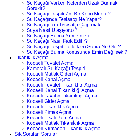
Su Kaçağı Varken Nelerden Uzak Durmak
Gerekir?
Su Kaçağı Tespiti Zor Bir Konu Mudur?
Su Kaçağında Tesisatçı Ne Yapar?
Su Kaçağı İçin Tesisatçı Çağırmak
Suya Nasıl Ulaşıyoruz?
Su Kaçağı Bulma Yöntemleri
Su Kaçağı Nasıl Fark Edilir?
Su Kaçağı Tespit Edildikten Sonra Ne Olur?
Su Kaçağı Bulma Konusunda Emin Değilsek ?
Tıkanıklık Açma
Kocaeli Tuvalet Açma
Kameralı Su Kaçağı Tespiti
Kocaeli Mutfak Gideri Açma
Kocaeli Kanal Açma
Kocaeli Tuvalet Tıkanıklığı Açma
Kocaeli Kanal Tıkanıklığı Açma
Kocaeli Lavabo Tıkanıklığı Açma
Kocaeli Gider Açma
Kocaeli Tıkanıklık Açma
Kocaeli Pimaş Açma
Kocaeli Tıkalı Boru Açma
Kocaeli Mutfak Tıkanıklık Açma
Kocaeli Kırmadan Tıkanıklık Açma
Sık Sorulan Sorular