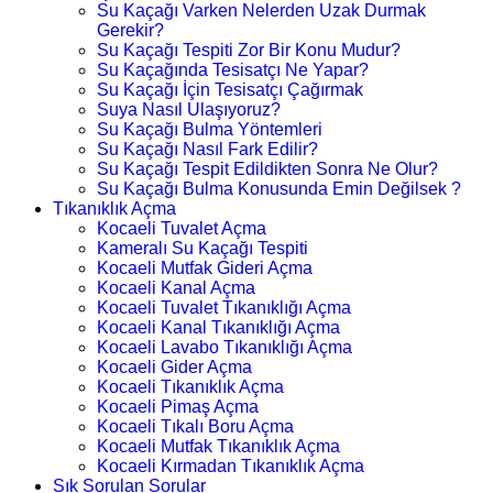
Su Kaçağı Varken Nelerden Uzak Durmak
Gerekir?
Su Kaçağı Tespiti Zor Bir Konu Mudur?
Su Kaçağında Tesisatçı Ne Yapar?
Su Kaçağı İçin Tesisatçı Çağırmak
Suya Nasıl Ulaşıyoruz?
Su Kaçağı Bulma Yöntemleri
Su Kaçağı Nasıl Fark Edilir?
Su Kaçağı Tespit Edildikten Sonra Ne Olur?
Su Kaçağı Bulma Konusunda Emin Değilsek ?
Tıkanıklık Açma
Kocaeli Tuvalet Açma
Kameralı Su Kaçağı Tespiti
Kocaeli Mutfak Gideri Açma
Kocaeli Kanal Açma
Kocaeli Tuvalet Tıkanıklığı Açma
Kocaeli Kanal Tıkanıklığı Açma
Kocaeli Lavabo Tıkanıklığı Açma
Kocaeli Gider Açma
Kocaeli Tıkanıklık Açma
Kocaeli Pimaş Açma
Kocaeli Tıkalı Boru Açma
Kocaeli Mutfak Tıkanıklık Açma
Kocaeli Kırmadan Tıkanıklık Açma
Sık Sorulan Sorular