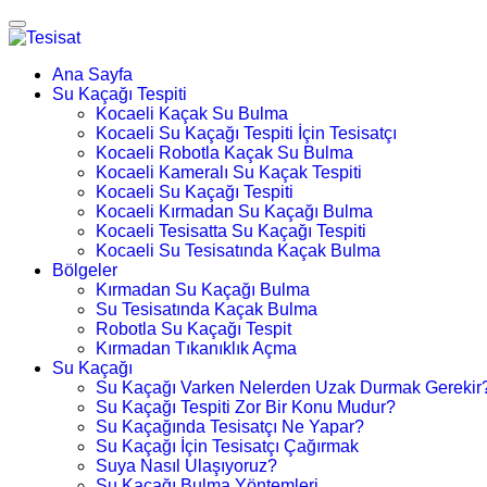
Ana Sayfa
Su Kaçağı Tespiti
Kocaeli Kaçak Su Bulma
Kocaeli Su Kaçağı Tespiti İçin Tesisatçı
Kocaeli Robotla Kaçak Su Bulma
Kocaeli Kameralı Su Kaçak Tespiti
Kocaeli Su Kaçağı Tespiti
Kocaeli Kırmadan Su Kaçağı Bulma
Kocaeli Tesisatta Su Kaçağı Tespiti
Kocaeli Su Tesisatında Kaçak Bulma
Bölgeler
Kırmadan Su Kaçağı Bulma
Su Tesisatında Kaçak Bulma
Robotla Su Kaçağı Tespit
Kırmadan Tıkanıklık Açma
Su Kaçağı
Su Kaçağı Varken Nelerden Uzak Durmak Gerekir
Su Kaçağı Tespiti Zor Bir Konu Mudur?
Su Kaçağında Tesisatçı Ne Yapar?
Su Kaçağı İçin Tesisatçı Çağırmak
Suya Nasıl Ulaşıyoruz?
Su Kaçağı Bulma Yöntemleri