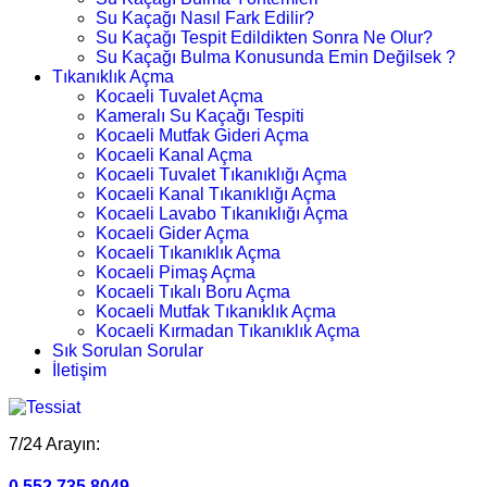
Su Kaçağı Nasıl Fark Edilir?
Su Kaçağı Tespit Edildikten Sonra Ne Olur?
Su Kaçağı Bulma Konusunda Emin Değilsek ?
Tıkanıklık Açma
Kocaeli Tuvalet Açma
Kameralı Su Kaçağı Tespiti
Kocaeli Mutfak Gideri Açma
Kocaeli Kanal Açma
Kocaeli Tuvalet Tıkanıklığı Açma
Kocaeli Kanal Tıkanıklığı Açma
Kocaeli Lavabo Tıkanıklığı Açma
Kocaeli Gider Açma
Kocaeli Tıkanıklık Açma
Kocaeli Pimaş Açma
Kocaeli Tıkalı Boru Açma
Kocaeli Mutfak Tıkanıklık Açma
Kocaeli Kırmadan Tıkanıklık Açma
Sık Sorulan Sorular
İletişim
7/24 Arayın:
0.552.735 8049