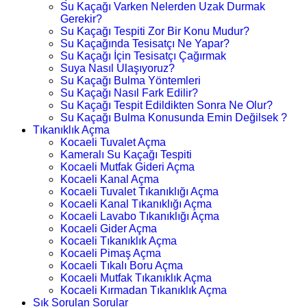
Su Kaçağı Varken Nelerden Uzak Durmak
Gerekir?
Su Kaçağı Tespiti Zor Bir Konu Mudur?
Su Kaçağında Tesisatçı Ne Yapar?
Su Kaçağı İçin Tesisatçı Çağırmak
Suya Nasıl Ulaşıyoruz?
Su Kaçağı Bulma Yöntemleri
Su Kaçağı Nasıl Fark Edilir?
Su Kaçağı Tespit Edildikten Sonra Ne Olur?
Su Kaçağı Bulma Konusunda Emin Değilsek ?
Tıkanıklık Açma
Kocaeli Tuvalet Açma
Kameralı Su Kaçağı Tespiti
Kocaeli Mutfak Gideri Açma
Kocaeli Kanal Açma
Kocaeli Tuvalet Tıkanıklığı Açma
Kocaeli Kanal Tıkanıklığı Açma
Kocaeli Lavabo Tıkanıklığı Açma
Kocaeli Gider Açma
Kocaeli Tıkanıklık Açma
Kocaeli Pimaş Açma
Kocaeli Tıkalı Boru Açma
Kocaeli Mutfak Tıkanıklık Açma
Kocaeli Kırmadan Tıkanıklık Açma
Sık Sorulan Sorular