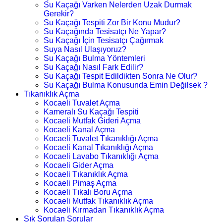
Su Kaçağı Varken Nelerden Uzak Durmak
Gerekir?
Su Kaçağı Tespiti Zor Bir Konu Mudur?
Su Kaçağında Tesisatçı Ne Yapar?
Su Kaçağı İçin Tesisatçı Çağırmak
Suya Nasıl Ulaşıyoruz?
Su Kaçağı Bulma Yöntemleri
Su Kaçağı Nasıl Fark Edilir?
Su Kaçağı Tespit Edildikten Sonra Ne Olur?
Su Kaçağı Bulma Konusunda Emin Değilsek ?
Tıkanıklık Açma
Kocaeli Tuvalet Açma
Kameralı Su Kaçağı Tespiti
Kocaeli Mutfak Gideri Açma
Kocaeli Kanal Açma
Kocaeli Tuvalet Tıkanıklığı Açma
Kocaeli Kanal Tıkanıklığı Açma
Kocaeli Lavabo Tıkanıklığı Açma
Kocaeli Gider Açma
Kocaeli Tıkanıklık Açma
Kocaeli Pimaş Açma
Kocaeli Tıkalı Boru Açma
Kocaeli Mutfak Tıkanıklık Açma
Kocaeli Kırmadan Tıkanıklık Açma
Sık Sorulan Sorular