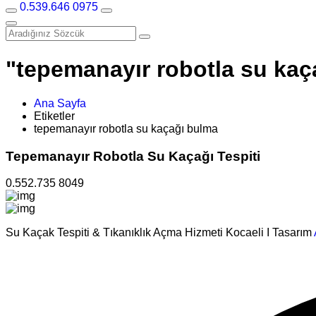
0.539.646 0975
"tepemanayır robotla su kaça
Ana Sayfa
Etiketler
tepemanayır robotla su kaçağı bulma
Tepemanayır Robotla Su Kaçağı Tespiti
0.552.735 8049
Su Kaçak Tespiti & Tıkanıklık Açma Hizmeti Kocaeli I Tasarım