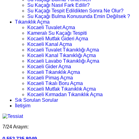
Su Kaçağı Nasıl Fark Edilir?
Su Kaçağı Tespit Edildikten Sonra Ne Olur?
Su Kaçağı Bulma Konusunda Emin Değilsek ?
Tıkanıklık Açma
Kocaeli Tuvalet Açma
Kameralı Su Kaçağı Tespiti
Kocaeli Mutfak Gideri Açma
Kocaeli Kanal Açma
Kocaeli Tuvalet Tıkanıklığı Açma
Kocaeli Kanal Tıkanıklığı Açma
Kocaeli Lavabo Tıkanıklığı Açma
Kocaeli Gider Açma
Kocaeli Tıkanıklık Açma
Kocaeli Pimaş Açma
Kocaeli Tıkalı Boru Açma
Kocaeli Mutfak Tıkanıklık Açma
Kocaeli Kırmadan Tıkanıklık Açma
Sık Sorulan Sorular
İletişim
7/24 Arayın:
0.552.735 8049