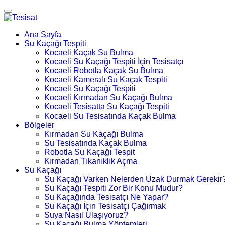
Ana Sayfa
Su Kaçağı Tespiti
Kocaeli Kaçak Su Bulma
Kocaeli Su Kaçağı Tespiti İçin Tesisatçı
Kocaeli Robotla Kaçak Su Bulma
Kocaeli Kameralı Su Kaçak Tespiti
Kocaeli Su Kaçağı Tespiti
Kocaeli Kırmadan Su Kaçağı Bulma
Kocaeli Tesisatta Su Kaçağı Tespiti
Kocaeli Su Tesisatında Kaçak Bulma
Bölgeler
Kırmadan Su Kaçağı Bulma
Su Tesisatında Kaçak Bulma
Robotla Su Kaçağı Tespit
Kırmadan Tıkanıklık Açma
Su Kaçağı
Su Kaçağı Varken Nelerden Uzak Durmak Gerekir
Su Kaçağı Tespiti Zor Bir Konu Mudur?
Su Kaçağında Tesisatçı Ne Yapar?
Su Kaçağı İçin Tesisatçı Çağırmak
Suya Nasıl Ulaşıyoruz?
Su Kaçağı Bulma Yöntemleri