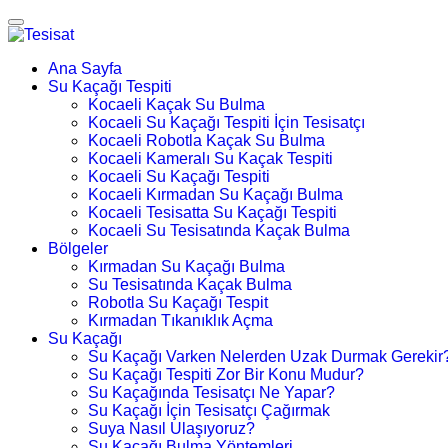
Ana Sayfa
Su Kaçağı Tespiti
Kocaeli Kaçak Su Bulma
Kocaeli Su Kaçağı Tespiti İçin Tesisatçı
Kocaeli Robotla Kaçak Su Bulma
Kocaeli Kameralı Su Kaçak Tespiti
Kocaeli Su Kaçağı Tespiti
Kocaeli Kırmadan Su Kaçağı Bulma
Kocaeli Tesisatta Su Kaçağı Tespiti
Kocaeli Su Tesisatında Kaçak Bulma
Bölgeler
Kırmadan Su Kaçağı Bulma
Su Tesisatında Kaçak Bulma
Robotla Su Kaçağı Tespit
Kırmadan Tıkanıklık Açma
Su Kaçağı
Su Kaçağı Varken Nelerden Uzak Durmak Gerekir
Su Kaçağı Tespiti Zor Bir Konu Mudur?
Su Kaçağında Tesisatçı Ne Yapar?
Su Kaçağı İçin Tesisatçı Çağırmak
Suya Nasıl Ulaşıyoruz?
Su Kaçağı Bulma Yöntemleri