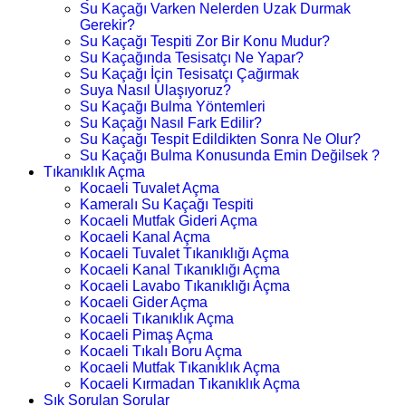
Su Kaçağı Varken Nelerden Uzak Durmak
Gerekir?
Su Kaçağı Tespiti Zor Bir Konu Mudur?
Su Kaçağında Tesisatçı Ne Yapar?
Su Kaçağı İçin Tesisatçı Çağırmak
Suya Nasıl Ulaşıyoruz?
Su Kaçağı Bulma Yöntemleri
Su Kaçağı Nasıl Fark Edilir?
Su Kaçağı Tespit Edildikten Sonra Ne Olur?
Su Kaçağı Bulma Konusunda Emin Değilsek ?
Tıkanıklık Açma
Kocaeli Tuvalet Açma
Kameralı Su Kaçağı Tespiti
Kocaeli Mutfak Gideri Açma
Kocaeli Kanal Açma
Kocaeli Tuvalet Tıkanıklığı Açma
Kocaeli Kanal Tıkanıklığı Açma
Kocaeli Lavabo Tıkanıklığı Açma
Kocaeli Gider Açma
Kocaeli Tıkanıklık Açma
Kocaeli Pimaş Açma
Kocaeli Tıkalı Boru Açma
Kocaeli Mutfak Tıkanıklık Açma
Kocaeli Kırmadan Tıkanıklık Açma
Sık Sorulan Sorular