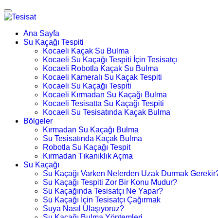
Ana Sayfa
Su Kaçağı Tespiti
Kocaeli Kaçak Su Bulma
Kocaeli Su Kaçağı Tespiti İçin Tesisatçı
Kocaeli Robotla Kaçak Su Bulma
Kocaeli Kameralı Su Kaçak Tespiti
Kocaeli Su Kaçağı Tespiti
Kocaeli Kırmadan Su Kaçağı Bulma
Kocaeli Tesisatta Su Kaçağı Tespiti
Kocaeli Su Tesisatında Kaçak Bulma
Bölgeler
Kırmadan Su Kaçağı Bulma
Su Tesisatında Kaçak Bulma
Robotla Su Kaçağı Tespit
Kırmadan Tıkanıklık Açma
Su Kaçağı
Su Kaçağı Varken Nelerden Uzak Durmak Gerekir
Su Kaçağı Tespiti Zor Bir Konu Mudur?
Su Kaçağında Tesisatçı Ne Yapar?
Su Kaçağı İçin Tesisatçı Çağırmak
Suya Nasıl Ulaşıyoruz?
Su Kaçağı Bulma Yöntemleri