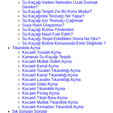
Su Kaçağı Varken Nelerden Uzak Durmak
Gerekir?
Su Kaçağı Tespiti Zor Bir Konu Mudur?
Su Kaçağında Tesisatçı Ne Yapar?
Su Kaçağı İçin Tesisatçı Çağırmak
Suya Nasıl Ulaşıyoruz?
Su Kaçağı Bulma Yöntemleri
Su Kaçağı Nasıl Fark Edilir?
Su Kaçağı Tespit Edildikten Sonra Ne Olur?
Su Kaçağı Bulma Konusunda Emin Değilsek ?
Tıkanıklık Açma
Kocaeli Tuvalet Açma
Kameralı Su Kaçağı Tespiti
Kocaeli Mutfak Gideri Açma
Kocaeli Kanal Açma
Kocaeli Tuvalet Tıkanıklığı Açma
Kocaeli Kanal Tıkanıklığı Açma
Kocaeli Lavabo Tıkanıklığı Açma
Kocaeli Gider Açma
Kocaeli Tıkanıklık Açma
Kocaeli Pimaş Açma
Kocaeli Tıkalı Boru Açma
Kocaeli Mutfak Tıkanıklık Açma
Kocaeli Kırmadan Tıkanıklık Açma
Sık Sorulan Sorular