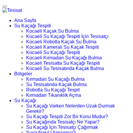
Ana Sayfa
Su Kaçağı Tespiti
Kocaeli Kaçak Su Bulma
Kocaeli Su Kaçağı Tespiti İçin Tesisatçı
Kocaeli Robotla Kaçak Su Bulma
Kocaeli Kameralı Su Kaçak Tespiti
Kocaeli Su Kaçağı Tespiti
Kocaeli Kırmadan Su Kaçağı Bulma
Kocaeli Tesisatta Su Kaçağı Tespiti
Kocaeli Su Tesisatında Kaçak Bulma
Bölgeler
Kırmadan Su Kaçağı Bulma
Su Tesisatında Kaçak Bulma
Robotla Su Kaçağı Tespit
Kırmadan Tıkanıklık Açma
Su Kaçağı
Su Kaçağı Varken Nelerden Uzak Durmak
Gerekir?
Su Kaçağı Tespiti Zor Bir Konu Mudur?
Su Kaçağında Tesisatçı Ne Yapar?
Su Kaçağı İçin Tesisatçı Çağırmak
Suya Nasıl Ulaşıyoruz?