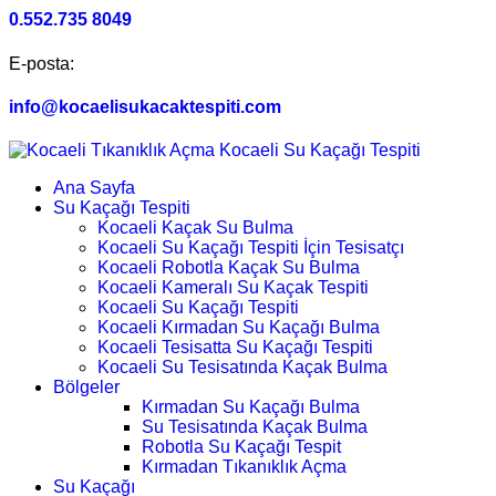
0.552.735 8049
E-posta:
info@kocaelisukacaktespiti.com
Ana Sayfa
Su Kaçağı Tespiti
Kocaeli Kaçak Su Bulma
Kocaeli Su Kaçağı Tespiti İçin Tesisatçı
Kocaeli Robotla Kaçak Su Bulma
Kocaeli Kameralı Su Kaçak Tespiti
Kocaeli Su Kaçağı Tespiti
Kocaeli Kırmadan Su Kaçağı Bulma
Kocaeli Tesisatta Su Kaçağı Tespiti
Kocaeli Su Tesisatında Kaçak Bulma
Bölgeler
Kırmadan Su Kaçağı Bulma
Su Tesisatında Kaçak Bulma
Robotla Su Kaçağı Tespit
Kırmadan Tıkanıklık Açma
Su Kaçağı