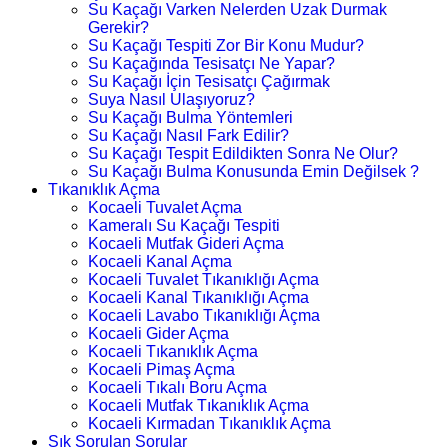
Su Kaçağı Varken Nelerden Uzak Durmak
Gerekir?
Su Kaçağı Tespiti Zor Bir Konu Mudur?
Su Kaçağında Tesisatçı Ne Yapar?
Su Kaçağı İçin Tesisatçı Çağırmak
Suya Nasıl Ulaşıyoruz?
Su Kaçağı Bulma Yöntemleri
Su Kaçağı Nasıl Fark Edilir?
Su Kaçağı Tespit Edildikten Sonra Ne Olur?
Su Kaçağı Bulma Konusunda Emin Değilsek ?
Tıkanıklık Açma
Kocaeli Tuvalet Açma
Kameralı Su Kaçağı Tespiti
Kocaeli Mutfak Gideri Açma
Kocaeli Kanal Açma
Kocaeli Tuvalet Tıkanıklığı Açma
Kocaeli Kanal Tıkanıklığı Açma
Kocaeli Lavabo Tıkanıklığı Açma
Kocaeli Gider Açma
Kocaeli Tıkanıklık Açma
Kocaeli Pimaş Açma
Kocaeli Tıkalı Boru Açma
Kocaeli Mutfak Tıkanıklık Açma
Kocaeli Kırmadan Tıkanıklık Açma
Sık Sorulan Sorular