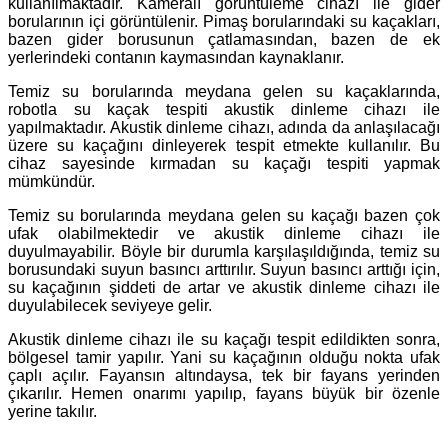
kullanılmaktadır. Kameralı görüntüleme cihazı ile gider
borularının içi görüntülenir. Pimaş borularındaki su kaçakları,
bazen gider borusunun çatlamasından, bazen de ek
yerlerindeki contanın kaymasından kaynaklanır.
Temiz su borularında meydana gelen su kaçaklarında,
robotla su kaçak tespiti akustik dinleme cihazı ile
yapılmaktadır. Akustik dinleme cihazı, adında da anlaşılacağı
üzere su kaçağını dinleyerek tespit etmekte kullanılır. Bu
cihaz sayesinde kırmadan su kaçağı tespiti yapmak
mümkündür.
Temiz su borularında meydana gelen su kaçağı bazen çok
ufak olabilmektedir ve akustik dinleme cihazı ile
duyulmayabilir. Böyle bir durumla karşılaşıldığında, temiz su
borusundaki suyun basıncı arttırılır. Suyun basıncı arttığı için,
su kaçağının şiddeti de artar ve akustik dinleme cihazı ile
duyulabilecek seviyeye gelir.
Akustik dinleme cihazı ile su kaçağı tespit edildikten sonra,
bölgesel tamir yapılır. Yani su kaçağının olduğu nokta ufak
çaplı açılır. Fayansın altındaysa, tek bir fayans yerinden
çıkarılır. Hemen onarımı yapılıp, fayans büyük bir özenle
yerine takılır.
.