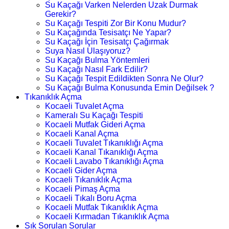
Su Kaçağı Varken Nelerden Uzak Durmak
Gerekir?
Su Kaçağı Tespiti Zor Bir Konu Mudur?
Su Kaçağında Tesisatçı Ne Yapar?
Su Kaçağı İçin Tesisatçı Çağırmak
Suya Nasıl Ulaşıyoruz?
Su Kaçağı Bulma Yöntemleri
Su Kaçağı Nasıl Fark Edilir?
Su Kaçağı Tespit Edildikten Sonra Ne Olur?
Su Kaçağı Bulma Konusunda Emin Değilsek ?
Tıkanıklık Açma
Kocaeli Tuvalet Açma
Kameralı Su Kaçağı Tespiti
Kocaeli Mutfak Gideri Açma
Kocaeli Kanal Açma
Kocaeli Tuvalet Tıkanıklığı Açma
Kocaeli Kanal Tıkanıklığı Açma
Kocaeli Lavabo Tıkanıklığı Açma
Kocaeli Gider Açma
Kocaeli Tıkanıklık Açma
Kocaeli Pimaş Açma
Kocaeli Tıkalı Boru Açma
Kocaeli Mutfak Tıkanıklık Açma
Kocaeli Kırmadan Tıkanıklık Açma
Sık Sorulan Sorular