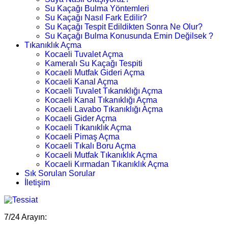
Su Kaçağı Bulma Yöntemleri
Su Kaçağı Nasıl Fark Edilir?
Su Kaçağı Tespit Edildikten Sonra Ne Olur?
Su Kaçağı Bulma Konusunda Emin Değilsek ?
Tıkanıklık Açma
Kocaeli Tuvalet Açma
Kameralı Su Kaçağı Tespiti
Kocaeli Mutfak Gideri Açma
Kocaeli Kanal Açma
Kocaeli Tuvalet Tıkanıklığı Açma
Kocaeli Kanal Tıkanıklığı Açma
Kocaeli Lavabo Tıkanıklığı Açma
Kocaeli Gider Açma
Kocaeli Tıkanıklık Açma
Kocaeli Pimaş Açma
Kocaeli Tıkalı Boru Açma
Kocaeli Mutfak Tıkanıklık Açma
Kocaeli Kırmadan Tıkanıklık Açma
Sık Sorulan Sorular
İletişim
7/24 Arayın: