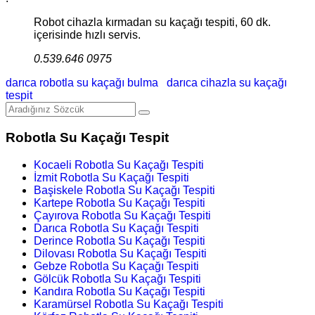
Robot cihazla kırmadan su kaçağı tespiti, 60 dk.
içerisinde hızlı servis.
0.539.646 0975
darıca robotla su kaçağı bulma
darıca cihazla su kaçağı
tespit
Robotla Su Kaçağı Tespit
Kocaeli Robotla Su Kaçağı Tespiti
İzmit Robotla Su Kaçağı Tespiti
Başiskele Robotla Su Kaçağı Tespiti
Kartepe Robotla Su Kaçağı Tespiti
Çayırova Robotla Su Kaçağı Tespiti
Darıca Robotla Su Kaçağı Tespiti
Derince Robotla Su Kaçağı Tespiti
Dilovası Robotla Su Kaçağı Tespiti
Gebze Robotla Su Kaçağı Tespiti
Gölcük Robotla Su Kaçağı Tespiti
Kandıra Robotla Su Kaçağı Tespiti
Karamürsel Robotla Su Kaçağı Tespiti