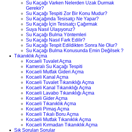
Su Kaçağı Varken Nelerden Uzak Durmak
Gerekir?
Su Kaçağı Tespiti Zor Bir Konu Mudur?
Su Kaçağında Tesisatçı Ne Yapar?
Su Kaçağı İçin Tesisatçı Çağırmak
Suya Nasıl Ulaşıyoruz?
Su Kaçağı Bulma Yöntemleri
Su Kaçağı Nasıl Fark Edilir?
Su Kaçağı Tespit Edildikten Sonra Ne Olur?
Su Kaçağı Bulma Konusunda Emin Değilsek ?
Tıkanıklık Açma
Kocaeli Tuvalet Açma
Kameralı Su Kaçağı Tespiti
Kocaeli Mutfak Gideri Açma
Kocaeli Kanal Açma
Kocaeli Tuvalet Tıkanıklığı Açma
Kocaeli Kanal Tıkanıklığı Açma
Kocaeli Lavabo Tıkanıklığı Açma
Kocaeli Gider Açma
Kocaeli Tıkanıklık Açma
Kocaeli Pimaş Açma
Kocaeli Tıkalı Boru Açma
Kocaeli Mutfak Tıkanıklık Açma
Kocaeli Kırmadan Tıkanıklık Açma
Sık Sorulan Sorular