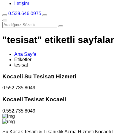
İletişim
0.539.646 0975
"tesisat" etiketli sayfalar
Ana Sayfa
Etiketler
tesisat
Kocaeli Su Tesisatı Hizmeti
0.552.735 8049
Kocaeli Tesisat Kocaeli
0.552.735 8049
Su Kaçak Tespiti & Tıkanıklık Açma Hizmeti Kocaeli I