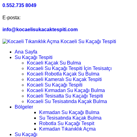
0.552.735 8049
E-posta:
info@kocaelisukacaktespiti.com
Ana Sayfa
Su Kaçağı Tespiti
Kocaeli Kaçak Su Bulma
Kocaeli Su Kaçağı Tespiti İçin Tesisatçı
Kocaeli Robotla Kaçak Su Bulma
Kocaeli Kameralı Su Kaçak Tespiti
Kocaeli Su Kaçağı Tespiti
Kocaeli Kırmadan Su Kaçağı Bulma
Kocaeli Tesisatta Su Kaçağı Tespiti
Kocaeli Su Tesisatında Kaçak Bulma
Bölgeler
Kırmadan Su Kaçağı Bulma
Su Tesisatında Kaçak Bulma
Robotla Su Kaçağı Tespit
Kırmadan Tıkanıklık Açma
Su Kaçağı