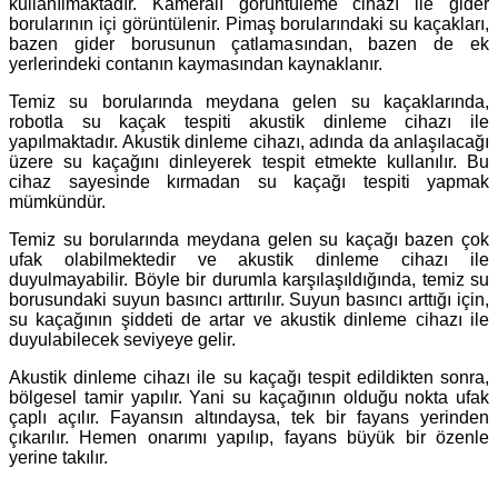
kullanılmaktadır. Kameralı görüntüleme cihazı ile gider
borularının içi görüntülenir. Pimaş borularındaki su kaçakları,
bazen gider borusunun çatlamasından, bazen de ek
yerlerindeki contanın kaymasından kaynaklanır.
Temiz su borularında meydana gelen su kaçaklarında,
robotla su kaçak tespiti akustik dinleme cihazı ile
yapılmaktadır. Akustik dinleme cihazı, adında da anlaşılacağı
üzere su kaçağını dinleyerek tespit etmekte kullanılır. Bu
cihaz sayesinde kırmadan su kaçağı tespiti yapmak
mümkündür.
Temiz su borularında meydana gelen su kaçağı bazen çok
ufak olabilmektedir ve akustik dinleme cihazı ile
duyulmayabilir. Böyle bir durumla karşılaşıldığında, temiz su
borusundaki suyun basıncı arttırılır. Suyun basıncı arttığı için,
su kaçağının şiddeti de artar ve akustik dinleme cihazı ile
duyulabilecek seviyeye gelir.
Akustik dinleme cihazı ile su kaçağı tespit edildikten sonra,
bölgesel tamir yapılır. Yani su kaçağının olduğu nokta ufak
çaplı açılır. Fayansın altındaysa, tek bir fayans yerinden
çıkarılır. Hemen onarımı yapılıp, fayans büyük bir özenle
yerine takılır.
.