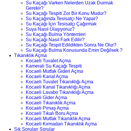
Su Kaçağı Varken Nelerden Uzak Durmak
Gerekir?
Su Kaçağı Tespiti Zor Bir Konu Mudur?
Su Kaçağında Tesisatçı Ne Yapar?
Su Kaçağı İçin Tesisatçı Çağırmak
Suya Nasıl Ulaşıyoruz?
Su Kaçağı Bulma Yöntemleri
Su Kaçağı Nasıl Fark Edilir?
Su Kaçağı Tespit Edildikten Sonra Ne Olur?
Su Kaçağı Bulma Konusunda Emin Değilsek ?
Tıkanıklık Açma
Kocaeli Tuvalet Açma
Kameralı Su Kaçağı Tespiti
Kocaeli Mutfak Gideri Açma
Kocaeli Kanal Açma
Kocaeli Tuvalet Tıkanıklığı Açma
Kocaeli Kanal Tıkanıklığı Açma
Kocaeli Lavabo Tıkanıklığı Açma
Kocaeli Gider Açma
Kocaeli Tıkanıklık Açma
Kocaeli Pimaş Açma
Kocaeli Tıkalı Boru Açma
Kocaeli Mutfak Tıkanıklık Açma
Kocaeli Kırmadan Tıkanıklık Açma
Sık Sorulan Sorular