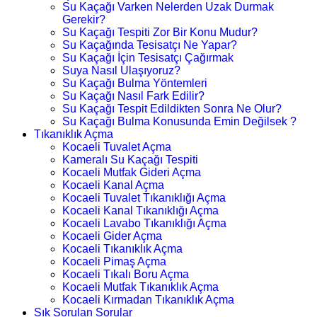
Su Kaçağı Varken Nelerden Uzak Durmak
Gerekir?
Su Kaçağı Tespiti Zor Bir Konu Mudur?
Su Kaçağında Tesisatçı Ne Yapar?
Su Kaçağı İçin Tesisatçı Çağırmak
Suya Nasıl Ulaşıyoruz?
Su Kaçağı Bulma Yöntemleri
Su Kaçağı Nasıl Fark Edilir?
Su Kaçağı Tespit Edildikten Sonra Ne Olur?
Su Kaçağı Bulma Konusunda Emin Değilsek ?
Tıkanıklık Açma
Kocaeli Tuvalet Açma
Kameralı Su Kaçağı Tespiti
Kocaeli Mutfak Gideri Açma
Kocaeli Kanal Açma
Kocaeli Tuvalet Tıkanıklığı Açma
Kocaeli Kanal Tıkanıklığı Açma
Kocaeli Lavabo Tıkanıklığı Açma
Kocaeli Gider Açma
Kocaeli Tıkanıklık Açma
Kocaeli Pimaş Açma
Kocaeli Tıkalı Boru Açma
Kocaeli Mutfak Tıkanıklık Açma
Kocaeli Kırmadan Tıkanıklık Açma
Sık Sorulan Sorular