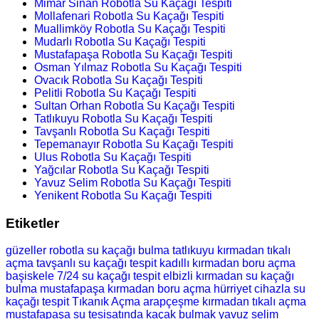
Mimar Sinan Robotla Su Kaçağı Tespiti
Mollafenari Robotla Su Kaçağı Tespiti
Muallimköy Robotla Su Kaçağı Tespiti
Mudarlı Robotla Su Kaçağı Tespiti
Mustafapaşa Robotla Su Kaçağı Tespiti
Osman Yılmaz Robotla Su Kaçağı Tespiti
Ovacık Robotla Su Kaçağı Tespiti
Pelitli Robotla Su Kaçağı Tespiti
Sultan Orhan Robotla Su Kaçağı Tespiti
Tatlıkuyu Robotla Su Kaçağı Tespiti
Tavşanlı Robotla Su Kaçağı Tespiti
Tepemanayır Robotla Su Kaçağı Tespiti
Ulus Robotla Su Kaçağı Tespiti
Yağcılar Robotla Su Kaçağı Tespiti
Yavuz Selim Robotla Su Kaçağı Tespiti
Yenikent Robotla Su Kaçağı Tespiti
Etiketler
güzeller robotla su kaçağı bulma
tatlıkuyu kırmadan tıkalı
açma
tavşanlı su kaçağı tespit
kadıllı kırmadan boru açma
başiskele 7/24 su kaçağı tespit
elbizli kırmadan su kaçağı
bulma
mustafapaşa kırmadan boru açma
hürriyet cihazla su
kaçağı tespit
Tıkanık Açma
arapçeşme kırmadan tıkalı açma
mustafapaşa su tesisatında kaçak bulmak
yavuz selim