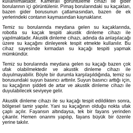
kullanılmaktadır. Kameralı görüntüleme cihazı ile gider
borularının içi görüntülenir. Pimaş borularındaki su kaçakları,
bazen gider borusunun çatlamasından, bazen de ek
yerlerindeki contanın kaymasından kaynaklanır.
Temiz su borularında meydana gelen su kaçaklarında,
robotla su kaçak tespiti akustik dinleme cihazı ile
yapılmaktadır. Akustik dinleme cihazı, adında da anlaşılacağı
üzere su kaçağını dinleyerek tespit etmekte kullanılır. Bu
cihaz sayesinde kırmadan su kaçağı tespiti yapmak
mümkündür.
Temiz su borularında meydana gelen su kaçağı bazen çok
ufak olabilmektedir ve akustik dinleme cihazı ile
duyulmayabilir. Böyle bir durumla karşılaşıldığında, temiz su
borusundaki suyun basıncı arttırılır. Suyun basıncı arttığı için,
su kaçağının şiddeti de artar ve akustik dinleme cihazı ile
duyulabilecek seviyeye gelir.
Akustik dinleme cihazı ile su kaçağı tespit edildikten sonra,
bölgesel tamir yapılır. Yani su kaçağının olduğu nokta ufak
çaplı açılır. Fayansın altındaysa, tek bir fayans yerinden
çıkarılır. Hemen onarımı yapılıp, fayans büyük bir özenle
yerine takılır.
.