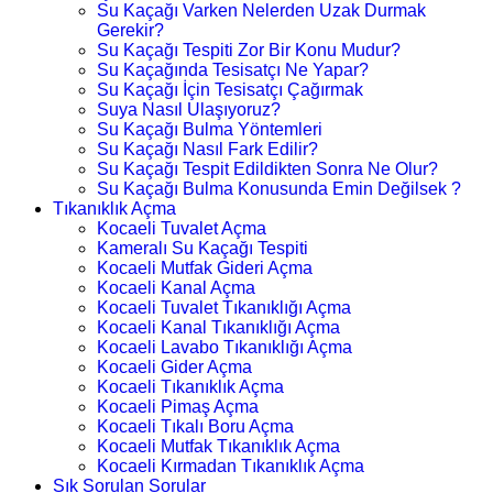
Su Kaçağı Varken Nelerden Uzak Durmak
Gerekir?
Su Kaçağı Tespiti Zor Bir Konu Mudur?
Su Kaçağında Tesisatçı Ne Yapar?
Su Kaçağı İçin Tesisatçı Çağırmak
Suya Nasıl Ulaşıyoruz?
Su Kaçağı Bulma Yöntemleri
Su Kaçağı Nasıl Fark Edilir?
Su Kaçağı Tespit Edildikten Sonra Ne Olur?
Su Kaçağı Bulma Konusunda Emin Değilsek ?
Tıkanıklık Açma
Kocaeli Tuvalet Açma
Kameralı Su Kaçağı Tespiti
Kocaeli Mutfak Gideri Açma
Kocaeli Kanal Açma
Kocaeli Tuvalet Tıkanıklığı Açma
Kocaeli Kanal Tıkanıklığı Açma
Kocaeli Lavabo Tıkanıklığı Açma
Kocaeli Gider Açma
Kocaeli Tıkanıklık Açma
Kocaeli Pimaş Açma
Kocaeli Tıkalı Boru Açma
Kocaeli Mutfak Tıkanıklık Açma
Kocaeli Kırmadan Tıkanıklık Açma
Sık Sorulan Sorular