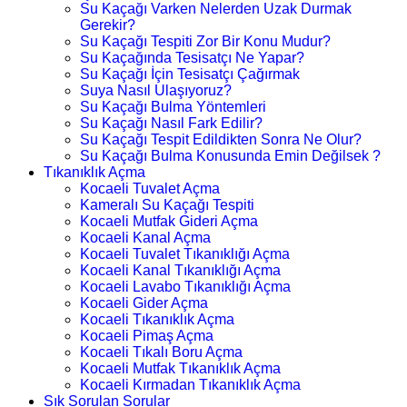
Su Kaçağı Varken Nelerden Uzak Durmak
Gerekir?
Su Kaçağı Tespiti Zor Bir Konu Mudur?
Su Kaçağında Tesisatçı Ne Yapar?
Su Kaçağı İçin Tesisatçı Çağırmak
Suya Nasıl Ulaşıyoruz?
Su Kaçağı Bulma Yöntemleri
Su Kaçağı Nasıl Fark Edilir?
Su Kaçağı Tespit Edildikten Sonra Ne Olur?
Su Kaçağı Bulma Konusunda Emin Değilsek ?
Tıkanıklık Açma
Kocaeli Tuvalet Açma
Kameralı Su Kaçağı Tespiti
Kocaeli Mutfak Gideri Açma
Kocaeli Kanal Açma
Kocaeli Tuvalet Tıkanıklığı Açma
Kocaeli Kanal Tıkanıklığı Açma
Kocaeli Lavabo Tıkanıklığı Açma
Kocaeli Gider Açma
Kocaeli Tıkanıklık Açma
Kocaeli Pimaş Açma
Kocaeli Tıkalı Boru Açma
Kocaeli Mutfak Tıkanıklık Açma
Kocaeli Kırmadan Tıkanıklık Açma
Sık Sorulan Sorular