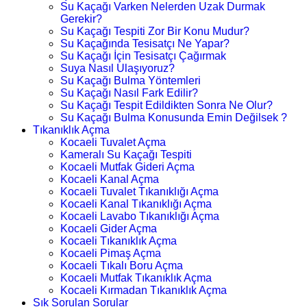
Su Kaçağı Varken Nelerden Uzak Durmak
Gerekir?
Su Kaçağı Tespiti Zor Bir Konu Mudur?
Su Kaçağında Tesisatçı Ne Yapar?
Su Kaçağı İçin Tesisatçı Çağırmak
Suya Nasıl Ulaşıyoruz?
Su Kaçağı Bulma Yöntemleri
Su Kaçağı Nasıl Fark Edilir?
Su Kaçağı Tespit Edildikten Sonra Ne Olur?
Su Kaçağı Bulma Konusunda Emin Değilsek ?
Tıkanıklık Açma
Kocaeli Tuvalet Açma
Kameralı Su Kaçağı Tespiti
Kocaeli Mutfak Gideri Açma
Kocaeli Kanal Açma
Kocaeli Tuvalet Tıkanıklığı Açma
Kocaeli Kanal Tıkanıklığı Açma
Kocaeli Lavabo Tıkanıklığı Açma
Kocaeli Gider Açma
Kocaeli Tıkanıklık Açma
Kocaeli Pimaş Açma
Kocaeli Tıkalı Boru Açma
Kocaeli Mutfak Tıkanıklık Açma
Kocaeli Kırmadan Tıkanıklık Açma
Sık Sorulan Sorular