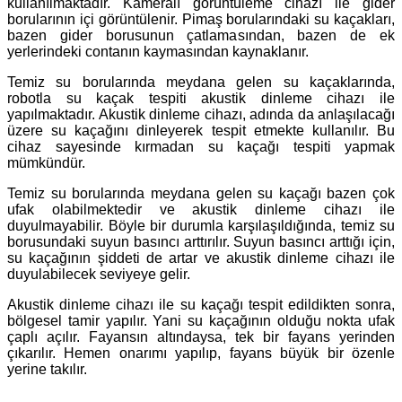
kullanılmaktadır. Kameralı görüntüleme cihazı ile gider
borularının içi görüntülenir. Pimaş borularındaki su kaçakları,
bazen gider borusunun çatlamasından, bazen de ek
yerlerindeki contanın kaymasından kaynaklanır.
Temiz su borularında meydana gelen su kaçaklarında,
robotla su kaçak tespiti akustik dinleme cihazı ile
yapılmaktadır. Akustik dinleme cihazı, adında da anlaşılacağı
üzere su kaçağını dinleyerek tespit etmekte kullanılır. Bu
cihaz sayesinde kırmadan su kaçağı tespiti yapmak
mümkündür.
Temiz su borularında meydana gelen su kaçağı bazen çok
ufak olabilmektedir ve akustik dinleme cihazı ile
duyulmayabilir. Böyle bir durumla karşılaşıldığında, temiz su
borusundaki suyun basıncı arttırılır. Suyun basıncı arttığı için,
su kaçağının şiddeti de artar ve akustik dinleme cihazı ile
duyulabilecek seviyeye gelir.
Akustik dinleme cihazı ile su kaçağı tespit edildikten sonra,
bölgesel tamir yapılır. Yani su kaçağının olduğu nokta ufak
çaplı açılır. Fayansın altındaysa, tek bir fayans yerinden
çıkarılır. Hemen onarımı yapılıp, fayans büyük bir özenle
yerine takılır.
.