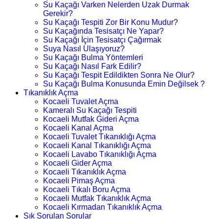
Su Kaçağı Varken Nelerden Uzak Durmak
Gerekir?
Su Kaçağı Tespiti Zor Bir Konu Mudur?
Su Kaçağında Tesisatçı Ne Yapar?
Su Kaçağı İçin Tesisatçı Çağırmak
Suya Nasıl Ulaşıyoruz?
Su Kaçağı Bulma Yöntemleri
Su Kaçağı Nasıl Fark Edilir?
Su Kaçağı Tespit Edildikten Sonra Ne Olur?
Su Kaçağı Bulma Konusunda Emin Değilsek ?
Tıkanıklık Açma
Kocaeli Tuvalet Açma
Kameralı Su Kaçağı Tespiti
Kocaeli Mutfak Gideri Açma
Kocaeli Kanal Açma
Kocaeli Tuvalet Tıkanıklığı Açma
Kocaeli Kanal Tıkanıklığı Açma
Kocaeli Lavabo Tıkanıklığı Açma
Kocaeli Gider Açma
Kocaeli Tıkanıklık Açma
Kocaeli Pimaş Açma
Kocaeli Tıkalı Boru Açma
Kocaeli Mutfak Tıkanıklık Açma
Kocaeli Kırmadan Tıkanıklık Açma
Sık Sorulan Sorular