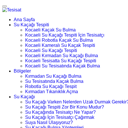
Ana Sayfa
Su Kaçağı Tespiti
Kocaeli Kaçak Su Bulma
Kocaeli Su Kaçağı Tespiti İçin Tesisatçı
Kocaeli Robotla Kaçak Su Bulma
Kocaeli Kameralı Su Kaçak Tespiti
Kocaeli Su Kaçağı Tespiti
Kocaeli Kırmadan Su Kaçağı Bulma
Kocaeli Tesisatta Su Kaçağı Tespiti
Kocaeli Su Tesisatında Kaçak Bulma
Bölgeler
Kırmadan Su Kaçağı Bulma
Su Tesisatında Kaçak Bulma
Robotla Su Kaçağı Tespit
Kırmadan Tıkanıklık Açma
Su Kaçağı
Su Kaçağı Varken Nelerden Uzak Durmak Gerekir
Su Kaçağı Tespiti Zor Bir Konu Mudur?
Su Kaçağında Tesisatçı Ne Yapar?
Su Kaçağı İçin Tesisatçı Çağırmak
Suya Nasıl Ulaşıyoruz?
Su Kaçağı Bulma Yöntemleri