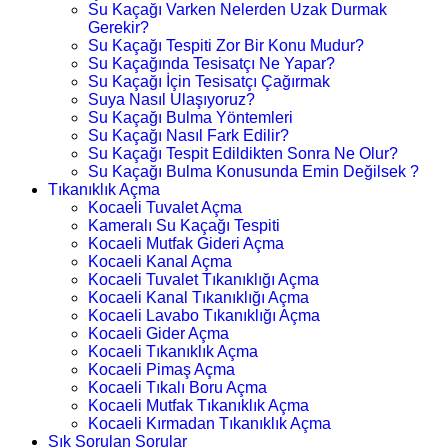
Su Kaçağı Varken Nelerden Uzak Durmak
Gerekir?
Su Kaçağı Tespiti Zor Bir Konu Mudur?
Su Kaçağında Tesisatçı Ne Yapar?
Su Kaçağı İçin Tesisatçı Çağırmak
Suya Nasıl Ulaşıyoruz?
Su Kaçağı Bulma Yöntemleri
Su Kaçağı Nasıl Fark Edilir?
Su Kaçağı Tespit Edildikten Sonra Ne Olur?
Su Kaçağı Bulma Konusunda Emin Değilsek ?
Tıkanıklık Açma
Kocaeli Tuvalet Açma
Kameralı Su Kaçağı Tespiti
Kocaeli Mutfak Gideri Açma
Kocaeli Kanal Açma
Kocaeli Tuvalet Tıkanıklığı Açma
Kocaeli Kanal Tıkanıklığı Açma
Kocaeli Lavabo Tıkanıklığı Açma
Kocaeli Gider Açma
Kocaeli Tıkanıklık Açma
Kocaeli Pimaş Açma
Kocaeli Tıkalı Boru Açma
Kocaeli Mutfak Tıkanıklık Açma
Kocaeli Kırmadan Tıkanıklık Açma
Sık Sorulan Sorular