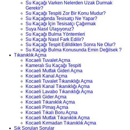
Su Kaçağı Varken Nelerden Uzak Durmak
Gerekir?
Su Kaçağı Tespiti Zor Bir Konu Mudur?
Su Kaçağında Tesisatçı Ne Yapar?
Su Kaçağı İçin Tesisatçı Çağırmak
Suya Nasıl Ulaşıyoruz?
Su Kaçağı Bulma Yöntemleri
Su Kaçağı Nasıl Fark Edilir?
Su Kaçağı Tespit Edildikten Sonra Ne Olur?
Su Kaçağı Bulma Konusunda Emin Değilsek ?
Tıkanıklık Açma
Kocaeli Tuvalet Açma
Kameralı Su Kaçağı Tespiti
Kocaeli Mutfak Gideri Açma
Kocaeli Kanal Açma
Kocaeli Tuvalet Tıkanıklığı Açma
Kocaeli Kanal Tıkanıklığı Açma
Kocaeli Lavabo Tıkanıklığı Açma
Kocaeli Gider Açma
Kocaeli Tıkanıklık Açma
Kocaeli Pimaş Açma
Kocaeli Tıkalı Boru Açma
Kocaeli Mutfak Tıkanıklık Açma
Kocaeli Kırmadan Tıkanıklık Açma
Sık Sorulan Sorular