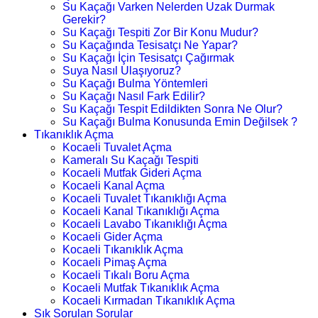
Su Kaçağı Varken Nelerden Uzak Durmak
Gerekir?
Su Kaçağı Tespiti Zor Bir Konu Mudur?
Su Kaçağında Tesisatçı Ne Yapar?
Su Kaçağı İçin Tesisatçı Çağırmak
Suya Nasıl Ulaşıyoruz?
Su Kaçağı Bulma Yöntemleri
Su Kaçağı Nasıl Fark Edilir?
Su Kaçağı Tespit Edildikten Sonra Ne Olur?
Su Kaçağı Bulma Konusunda Emin Değilsek ?
Tıkanıklık Açma
Kocaeli Tuvalet Açma
Kameralı Su Kaçağı Tespiti
Kocaeli Mutfak Gideri Açma
Kocaeli Kanal Açma
Kocaeli Tuvalet Tıkanıklığı Açma
Kocaeli Kanal Tıkanıklığı Açma
Kocaeli Lavabo Tıkanıklığı Açma
Kocaeli Gider Açma
Kocaeli Tıkanıklık Açma
Kocaeli Pimaş Açma
Kocaeli Tıkalı Boru Açma
Kocaeli Mutfak Tıkanıklık Açma
Kocaeli Kırmadan Tıkanıklık Açma
Sık Sorulan Sorular