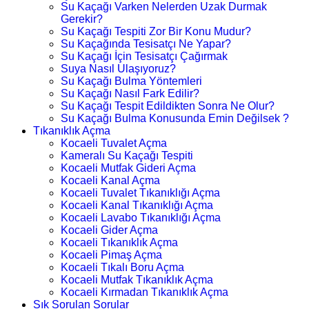
Su Kaçağı Varken Nelerden Uzak Durmak
Gerekir?
Su Kaçağı Tespiti Zor Bir Konu Mudur?
Su Kaçağında Tesisatçı Ne Yapar?
Su Kaçağı İçin Tesisatçı Çağırmak
Suya Nasıl Ulaşıyoruz?
Su Kaçağı Bulma Yöntemleri
Su Kaçağı Nasıl Fark Edilir?
Su Kaçağı Tespit Edildikten Sonra Ne Olur?
Su Kaçağı Bulma Konusunda Emin Değilsek ?
Tıkanıklık Açma
Kocaeli Tuvalet Açma
Kameralı Su Kaçağı Tespiti
Kocaeli Mutfak Gideri Açma
Kocaeli Kanal Açma
Kocaeli Tuvalet Tıkanıklığı Açma
Kocaeli Kanal Tıkanıklığı Açma
Kocaeli Lavabo Tıkanıklığı Açma
Kocaeli Gider Açma
Kocaeli Tıkanıklık Açma
Kocaeli Pimaş Açma
Kocaeli Tıkalı Boru Açma
Kocaeli Mutfak Tıkanıklık Açma
Kocaeli Kırmadan Tıkanıklık Açma
Sık Sorulan Sorular