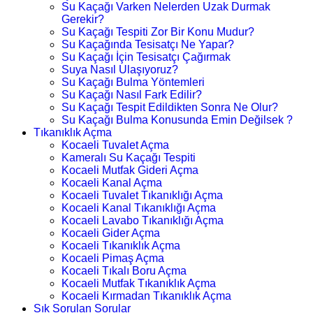
Su Kaçağı Varken Nelerden Uzak Durmak
Gerekir?
Su Kaçağı Tespiti Zor Bir Konu Mudur?
Su Kaçağında Tesisatçı Ne Yapar?
Su Kaçağı İçin Tesisatçı Çağırmak
Suya Nasıl Ulaşıyoruz?
Su Kaçağı Bulma Yöntemleri
Su Kaçağı Nasıl Fark Edilir?
Su Kaçağı Tespit Edildikten Sonra Ne Olur?
Su Kaçağı Bulma Konusunda Emin Değilsek ?
Tıkanıklık Açma
Kocaeli Tuvalet Açma
Kameralı Su Kaçağı Tespiti
Kocaeli Mutfak Gideri Açma
Kocaeli Kanal Açma
Kocaeli Tuvalet Tıkanıklığı Açma
Kocaeli Kanal Tıkanıklığı Açma
Kocaeli Lavabo Tıkanıklığı Açma
Kocaeli Gider Açma
Kocaeli Tıkanıklık Açma
Kocaeli Pimaş Açma
Kocaeli Tıkalı Boru Açma
Kocaeli Mutfak Tıkanıklık Açma
Kocaeli Kırmadan Tıkanıklık Açma
Sık Sorulan Sorular